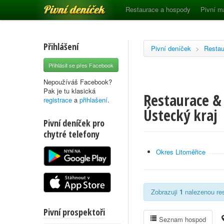
Pivní deníček
Restaurace a hospody
Pivní m
Přihlášení
Pivní deníček
>
Restau
Přihlásit se přes Facebook
Nepoužíváš Facebook?
Pak je tu klasická
Restaurace &
registrace
a
přihlašení
.
Ústecký kraj
Pivní deníček pro
chytré telefony
Okres Litoměřice
Zobrazuji
1
nalezenou res
Pivní prospektoři
Seznam hospod