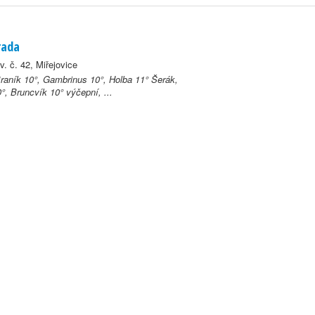
rada
. č. 42, Miřejovice
Braník 10°, Gambrinus 10°, Holba 11° Šerák,
°, Bruncvík 10° výčepní, ...