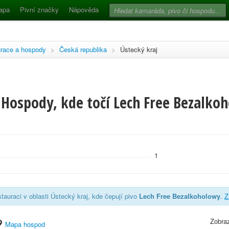
apa
Pivní značky
Nápověda
race a hospody
>
Česká republika
>
Ústecký kraj
 Hospody, kde točí Lech Free Bezalkoh
1
tauraci v oblasti Ústecký kraj, kde čepují pivo
Lech Free Bezalkoholowy
.
Z
Zobraz
Mapa hospod