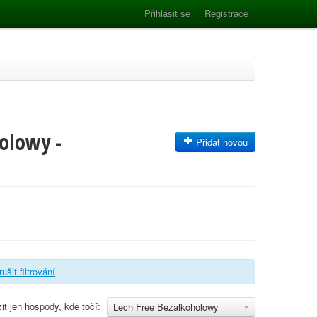
Přihlásit se
Registrace
olowy -
Přidat novou
rušit filtrování
.
it jen hospody, kde točí:
Lech Free Bezalkoholowy