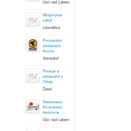
Ústí nad Labem
Minipivovar
Labuť
Litoměřice
Pivovarská
restaurace
Kocour
Varnsdorf
Pivovar a
restaurant u
Orloje
Žatec
Restaurace
Pivovarská
šenkovna
Ústí nad Labem