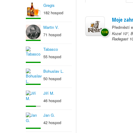
Gregis
182 hospod
Moje zah
Martin V.
Předměstí ev
13 Kč
Kozel 10°, 
71 hospod
Radegast 10
Tabasco
55 hospod
Bohuslav L.
50 hospod
Jiří M.
46 hospod
Jan G.
42 hospod