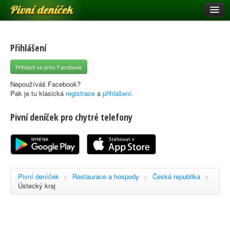
Pivní deníček
Restaurace a hospody
Pivní mapa
Přihlášení
Pivní značky
Přihlásit se přes Facebook
Nápověda
Nepoužíváš Facebook?
Pak je tu klasická
registrace
a
přihlašení
.
Pivní deníček pro chytré telefony
Přihlásit se
Registrace
Pivní deníček
>
Restaurace a hospody
>
Česká republika
>
Ústecký kraj