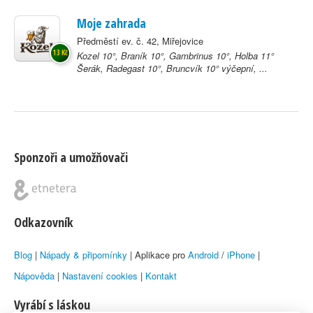
Moje zahrada
Předměstí ev. č. 42, Miřejovice
13 Kč
Kozel 10°, Braník 10°, Gambrinus 10°, Holba 11°
Šerák, Radegast 10°, Bruncvík 10° výčepní, ...
Sponzoři a umožňovači
Odkazovník
Blog
|
Nápady & připomínky
| Aplikace pro
Android
/
iPhone
|
Nápověda
|
Nastavení cookies
|
Kontakt
Vyrábí s láskou