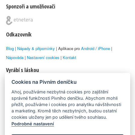
Sponzoři a umožňovači
Odkazovník
Blog
|
Nápady & připomínky
| Aplikace pro
Android
/
iPhone
|
Nápověda
|
Nastavení cookies
|
Kontakt
Vyrábí s láskou
Cookies na Pivním deníčku
© 2010–2026 by
Lukáš Zeman
aka Emka
Ahoj, používáme nezbytná cookies pro zajištění
Máme rádi
správné funkčnosti Pivního deníčku. Abychom mohli
přežít, používáme i cookies pro analytiku návštěvnosti
a marketing. Kromě těch nezbytných, budou ostatní
Pivní.info
cookies uloženy jen po udělení tvého souhlasu.
Podrobné nastavení
Poznámka pod čarou