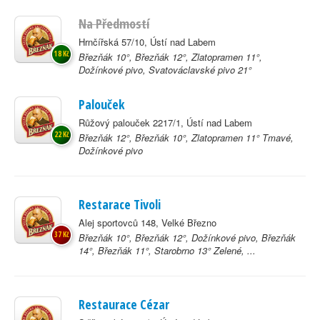
Na Předmostí
Hrnčířská 57/10, Ústí nad Labem
18 Kč
Březňák 10°, Březňák 12°, Zlatopramen 11°,
Dožínkové pivo, Svatováclavské pivo 21°
Palouček
Růžový palouček 2217/1, Ústí nad Labem
22 Kč
Březňák 12°, Březňák 10°, Zlatopramen 11° Tmavé,
Dožínkové pivo
Restarace Tivoli
Alej sportovců 148, Velké Březno
37 Kč
Březňák 10°, Březňák 12°, Dožínkové pivo, Březňák
14°, Březňák 11°, Starobrno 13° Zelené, ...
Restaurace Cézar