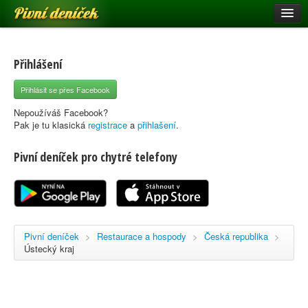
Pivní deníček
Restaurace a hospody
Pivní mapa
Přihlášení
Pivní značky
Přihlásit se přes Facebook
Nápověda
Nepoužíváš Facebook?
Pak je tu klasická
registrace
a
přihlašení
.
Pivní deníček pro chytré telefony
Přihlásit se
Registrace
Pivní deníček
>
Restaurace a hospody
>
Česká republika
>
Ústecký kraj