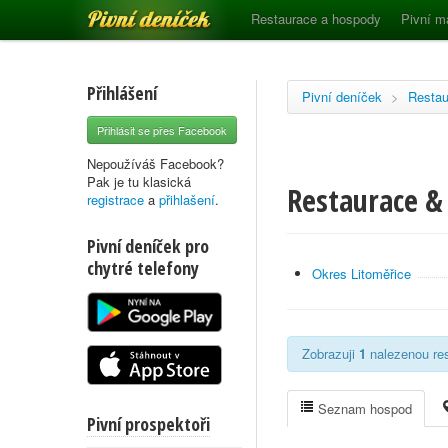
Pivní deníček
Restaurace a hospody
Pivní m
Přihlášení
Pivní deníček
>
Restau
Přihlásit se přes Facebook
Nepoužíváš Facebook?
Pak je tu klasická
Restaurace & 
registrace
a
přihlašení
.
Pivní deníček pro
chytré telefony
Okres Litoměřice
Zobrazuji
1
nalezenou res
Seznam hospod
Pivní prospektoři