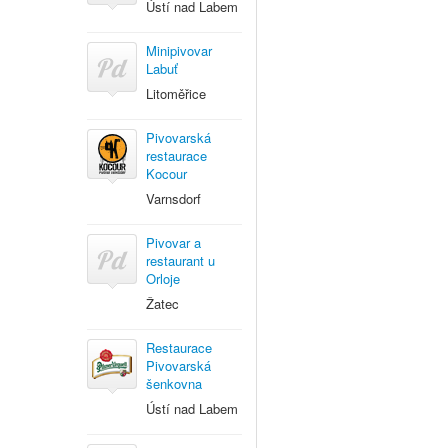
Ústí nad Labem
Minipivovar
Labuť
Litoměřice
Pivovarská
restaurace
Kocour
Varnsdorf
Pivovar a
restaurant u
Orloje
Žatec
Restaurace
Pivovarská
šenkovna
Ústí nad Labem