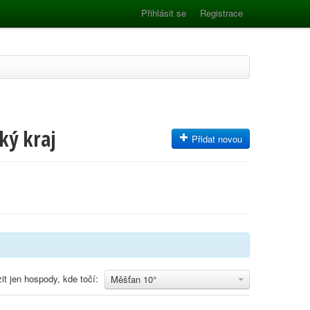
Přihlásit se
Registrace
ký kraj
Přidat novou
it jen hospody, kde točí:
Měšťan 10°