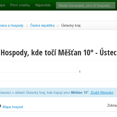
apa
Pivní značky
Nápověda
race a hospody
>
Česká republika
>
Ústecký kraj
Hospody, kde točí Měšťan 10° - Ústec
1
tauraci v oblasti Ústecký kraj, kde čepují pivo
Měšťan 10°
.
Zrušit filtrování
.
Zobraz
Mapa hospod