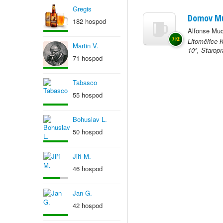
Gregis
Domov M
182 hospod
Alfonse Muc
7 Kč
Litoměřice 
Martin V.
10°, Staropr
71 hospod
Tabasco
55 hospod
Bohuslav L.
50 hospod
Jiří M.
46 hospod
Jan G.
42 hospod