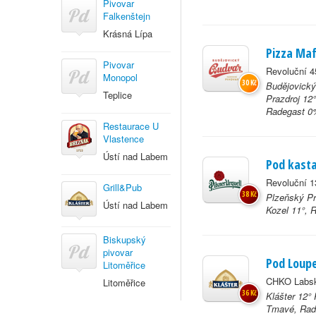
Pivovar
Falkenštejn
Krásná Lípa
Pizza Maf
Pivovar
Revoluční 4
Monopol
30 Kč
Budějovický
Teplice
Prazdroj 12
Radegast 0%
Restaurace U
Vlastence
Ústí nad Labem
Pod kast
Revoluční 1
Grill&Pub
38 Kč
Plzeňský Pr
Ústí nad Labem
Kozel 11°, 
Biskupský
pivovar
Pod Loup
Litoměřice
CHKO Labské
Litoměřice
36 Kč
Klášter 12° 
Tmavé, Rade