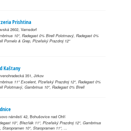
zzeria Prishtina
avská 2602, Varnsdorf
mbrinus 10°, Radegast 0% Birell Polotmavý, Radegast 0%
ell Pomelo & Grep, Plzeňský Prazdroj 12°
d Kaštany
venohradecká 351, Jirkov
brinus 11° Excelent, Plzeňský Prazdroj 12°, Radegast 0%
ell Polotmavý, Gambrinus 10°, Radegast 0% Birell
dnice
sovo náměstí 42, Bohušovice nad Ohří
egast 10°, Březňák 11°, Plzeňský Prazdroj 12°, Gambrinus
, Staropramen 10°, Staropramen 11°, ...