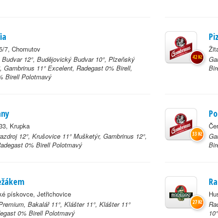
ia
Pi
5/7, Chomutov
Žit
42 Kč
 Budvar 12°, Budějovický Budvar 10°, Plzeňský
Ga
°, Gambrinus 11° Excelent, Radegast 0% Birell,
Bir
 Birell Polotmavý
any
Po
33, Krupka
Čer
33 Kč
azdroj 12°, Krušovice 11° Mušketýr, Gambrinus 12°,
Gam
Radegast 0% Birell Polotmavý
Bir
ežákem
Ra
 pískovce, Jetřichovice
Hu
27 Kč
Premium, Bakalář 11°, Klášter 11°, Klášter 11°
Rad
gast 0% Birell Polotmavý
10°