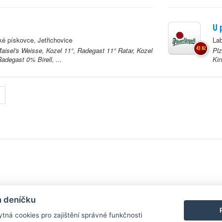
U 
 pískovce, Jetřichovice
Lab
43 Kč
Maisel's Weisse, Kozel 11°, Radegast 11° Ratar, Kozel
Plz
adegast 0% Birell, ...
Kin
y
| Aplikace pro
Android
/
iPhone
|
Nápověda
|
Nastavení cookies
|
Kontakt
m deníčku
tná cookies pro zajištění správné funkčnosti