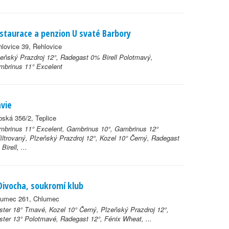
staurace a penzion U svaté Barbory
lovice 39, Řehlovice
eňský Prazdroj 12°, Radegast 0% Birell Polotmavý,
mbrinus 11° Excelent
avie
ská 356/2, Teplice
brinus 11° Excelent, Gambrinus 10°, Gambrinus 12°
iltrovaný, Plzeňský Prazdroj 12°, Kozel 10° Černý, Radegast
Birell, ...
Divocha, soukromí klub
lumec 261, Chlumec
ter 18° Tmavé, Kozel 10° Černý, Plzeňský Prazdroj 12°,
ter 13° Polotmavé, Radegast 12°, Fénix Wheat, ...