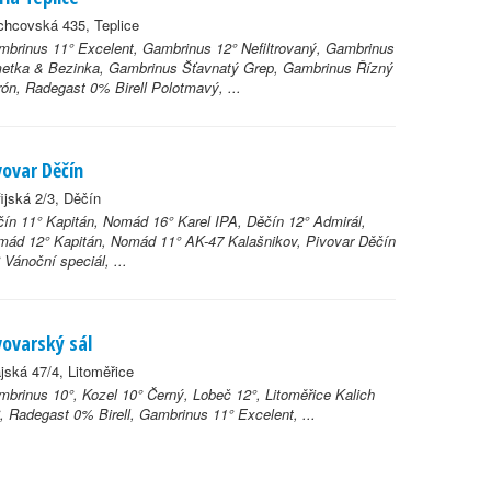
chcovská 435, Teplice
brinus 11° Excelent, Gambrinus 12° Nefiltrovaný, Gambrinus
metka & Bezinka, Gambrinus Šťavnatý Grep, Gambrinus Řízný
rón, Radegast 0% Birell Polotmavý, ...
vovar Děčín
ijská 2/3, Děčín
ín 11° Kapitán, Nomád 16° Karel IPA, Děčín 12° Admirál,
ád 12° Kapitán, Nomád 11° AK-47 Kalašnikov, Pivovar Děčín
 Vánoční speciál, ...
vovarský sál
jská 47/4, Litoměřice
brinus 10°, Kozel 10° Černý, Lobeč 12°, Litoměřice Kalich
, Radegast 0% Birell, Gambrinus 11° Excelent, ...