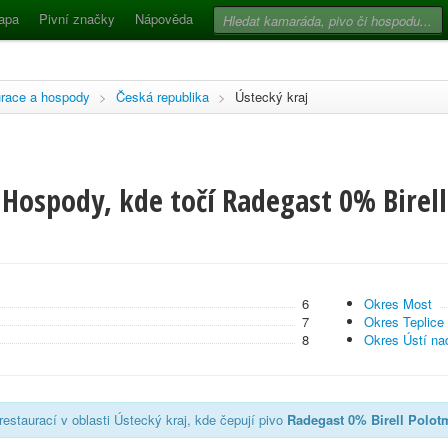
apa
Pivní značky
Nápověda
race a hospody
>
Česká republika
>
Ústecký kraj
 Hospody, kde točí Radegast 0% Birel
6
Okres Most
7
Okres Teplice
8
Okres Ústí n
estaurací v oblasti Ústecký kraj, kde čepují pivo
Radegast 0% Birell Polot