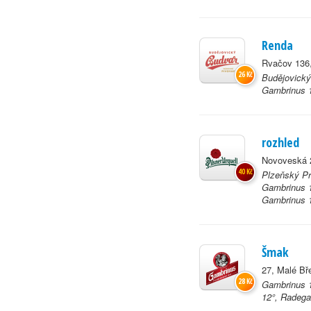
Renda
Rvačov 136
26 Kč
Budějovický
Gambrinus 1
rozhled
Novoveská 2
40 Kč
Plzeňský Pr
Gambrinus 1
Gambrinus 12
Šmak
27, Malé Bř
28 Kč
Gambrinus 1
12°, Radega