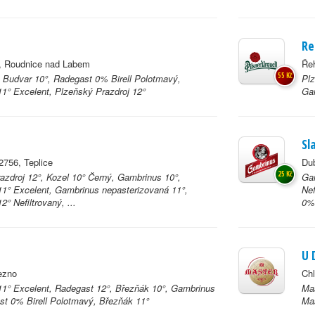
Re
, Roudnice nad Labem
Řeh
55 Kč
 Budvar 10°, Radegast 0% Birell Polotmavý,
Plz
1° Excelent, Plzeňský Prazdroj 12°
Ga
Sl
756, Teplice
Dub
25 Kč
azdroj 12°, Kozel 10° Černý, Gambrinus 10°,
Gam
1° Excelent, Gambrinus nepasterizovaná 11°,
Nef
° Nefiltrovaný, ...
0% 
U 
ezno
Ch
1° Excelent, Radegast 12°, Březňák 10°, Gambrinus
Mas
st 0% Birell Polotmavý, Březňák 11°
Mas