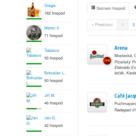
Gregis
Seznam hospod
182 hospod
« Předchozí
1
2
Martin V.
71 hospod
Arena
Tabasco
Mostecká, 
55 hospod
39 Kč
Plzeňský Pr
Eldorádo Ex
Bohuslav L.
ležák, Kará
50 hospod
Café Jacq
Jiří M.
46 hospod
Puchmayero
Radegast 0%
Jan G.
42 hospod