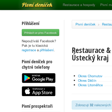
Pivní deníček
Restaurace a hospody
Pivní m
Přihlášení
Pivní deníček
>
Restau
Přihlásit se přes Facebook
Nepoužíváš Facebook?
Pak je tu klasická
Restaurace &
registrace
a
přihlašení
.
Ústecký kraj
Pivní deníček pro
chytré telefony
Okres Chomutov
Okres Děčín
Okres Litoměřice
Zobrazuji
32
nalezených r
Pivní prospektoři