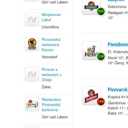
Ústí nad Labem
Golovinova 
25 Kč
Radegast 0%
Minipivovar
12°
Labuť
Litoměřice
Pivovarská
Pivnídom
restaurace
Kocour
El. Krásnoh
Varnsdorf
13 Kč
Kozel 10°, 
10° Černý, K
Pivovar a
restaurant u
Orloje
Žatec
Pivovarsk
Krajská 61/4
Restaurace
39 Kč
Gambrinus 1
Pivovarská
Kalich 11°, 
šenkovna
Baba 10°, ..
Ústí nad Labem