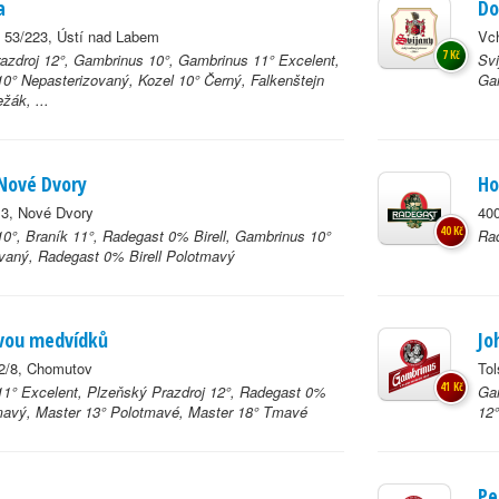
a
Do
 53/223, Ústí nad Labem
Vc
7 Kč
azdroj 12°, Gambrinus 10°, Gambrinus 11° Excelent,
Svi
0° Nepasterizovaný, Kozel 10° Černý, Falkenštejn
Gam
ežák, ...
Nové Dvory
Ho
 3, Nové Dvory
40
40 Kč
0°, Braník 11°, Radegast 0% Birell, Gambrinus 10°
Rad
vaný, Radegast 0% Birell Polotmavý
Dvou medvídků
Jo
2/8, Chomutov
Tol
41 Kč
1° Excelent, Plzeňský Prazdroj 12°, Radegast 0%
Gam
tmavý, Master 13° Polotmavé, Master 18° Tmavé
12°
Pe