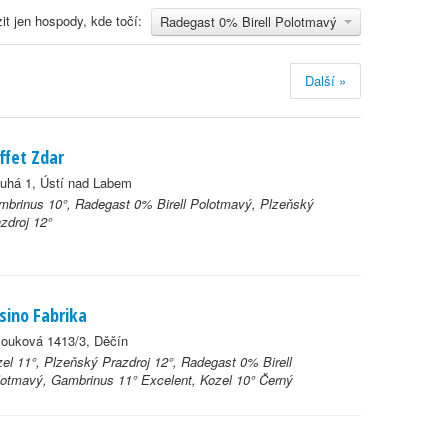
it jen hospody, kde točí:
Radegast 0% Birell Polotmavý
Další »
ffet Zdar
uhá 1, Ústí nad Labem
brinus 10°, Radegast 0% Birell Polotmavý, Plzeňský
zdroj 12°
sino Fabrika
louková 1413/3, Děčín
el 11°, Plzeňský Prazdroj 12°, Radegast 0% Birell
otmavý, Gambrinus 11° Excelent, Kozel 10° Černý