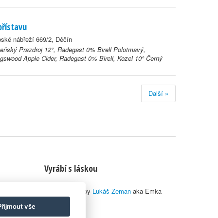
přístavu
ské nábřeží 669/2, Děčín
eňský Prazdroj 12°, Radegast 0% Birell Polotmavý,
gswood Apple Cider, Radegast 0% Birell, Kozel 10° Černý
Další »
Vyrábí s láskou
© 2010–2026 by
Lukáš Zeman
aka Emka
Přijmout vše