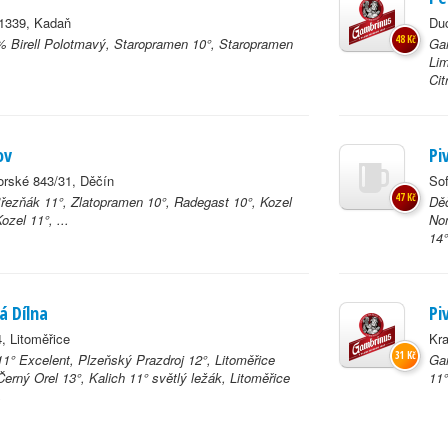
1339, Kadaň
Du
48 Kč
 Birell Polotmavý, Staropramen 10°, Staropramen
Gam
Li
Cit
ov
Pi
orské 843/31, Děčín
Sof
47 Kč
Březňák 11°, Zlatopramen 10°, Radegast 10°, Kozel
Děč
ozel 11°, ...
Nom
14°
á Dílna
Pi
, Litoměřice
Kra
31 Kč
1° Excelent, Plzeňský Prazdroj 12°, Litoměřice
Gam
Černý Orel 13°, Kalich 11° světlý ležák, Litoměřice
11°
.