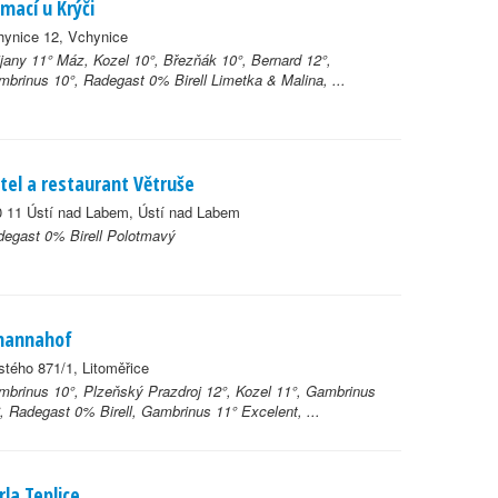
mací u Krýči
hynice 12, Vchynice
jany 11° Máz, Kozel 10°, Březňák 10°, Bernard 12°,
brinus 10°, Radegast 0% Birell Limetka & Malina, ...
tel a restaurant Větruše
0 11 Ústí nad Labem, Ústí nad Labem
egast 0% Birell Polotmavý
hannahof
stého 871/1, Litoměřice
brinus 10°, Plzeňský Prazdroj 12°, Kozel 11°, Gambrinus
, Radegast 0% Birell, Gambrinus 11° Excelent, ...
rla Teplice