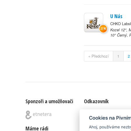
U Nás
CHKO Labské
27 Kč
Kozel 12°, 
10° Černý, R
« Předchozí
1
2
Sponzoři a umožňovači
Odkazovník
Blog
|
Nápady & připomínk
Cookies na Pivní
Ahoj, používáme nezby
Máme rádi
Poznámka pod čarou