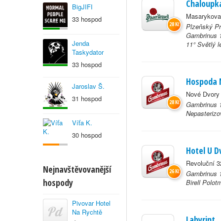
Chaloupk
BigJIFI
Masarykova
33 hospod
28 Kč
Plzeňský Pr
Gambrinus 1
Jenda
11° Světlý l
Taskydator
33 hospod
Hospoda 
Jaroslav Š.
Nové Dvory
31 hospod
28 Kč
Gambrinus 1
Nepasterizo
Víťa K.
30 hospod
Hotel U 
Revoluční 3
Nejnavštěvovanější
26 Kč
Gambrinus 1
hospody
Birell Polo
Pivovar Hotel
Na Rychtě
Labyrint