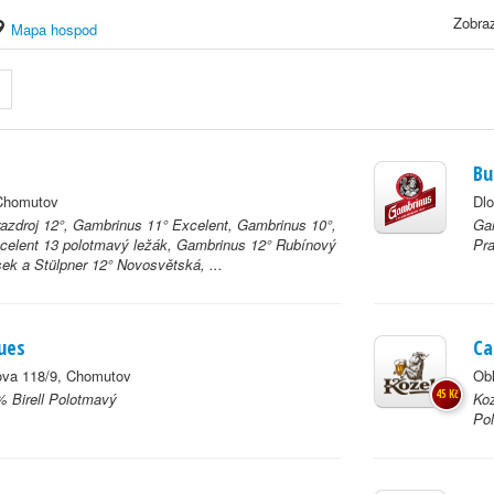
Zobraz
Mapa hospod
Bu
Chomutov
Dlo
azdroj 12°, Gambrinus 11° Excelent, Gambrinus 10°,
Gam
celent 13 polotmavý ležák, Gambrinus 12° Rubínový
Pra
sek a Stülpner 12° Novosvětská, ...
ues
Ca
va 118/9, Chomutov
Ob
45 Kč
 Birell Polotmavý
Koz
Pol