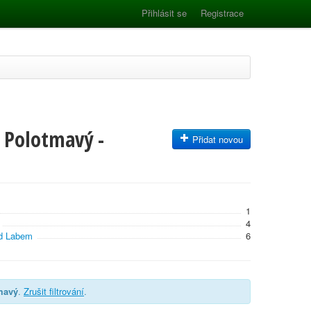
Přihlásit se
Registrace
l Polotmavý -
Přidat novou
1
4
ad Labem
6
mavý
.
Zrušit filtrování
.