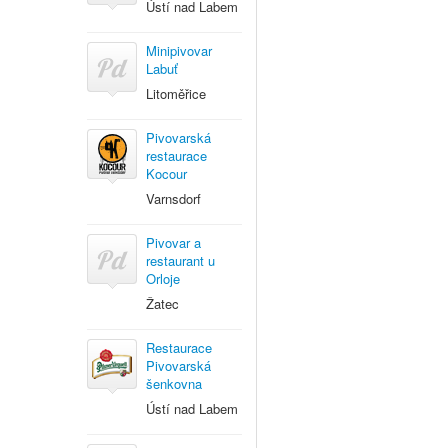
Ústí nad Labem
Minipivovar
Labuť
Litoměřice
Pivovarská
restaurace
Kocour
Varnsdorf
Pivovar a
restaurant u
Orloje
Žatec
Restaurace
Pivovarská
šenkovna
Ústí nad Labem