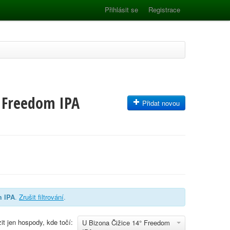
Přihlásit se
Registrace
° Freedom IPA
Přidat novou
m IPA
.
Zrušit filtrování
.
it jen hospody, kde točí:
U Bizona Čižice 14° Freedom