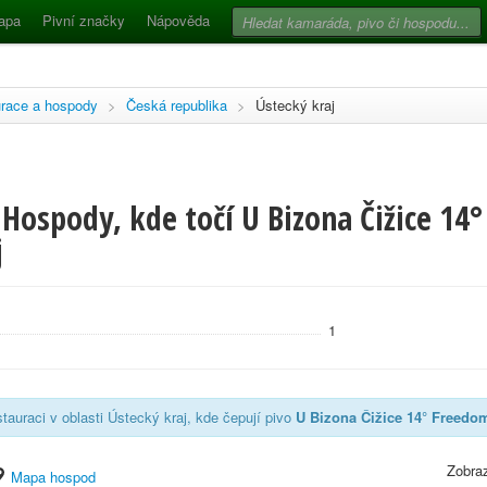
apa
Pivní značky
Nápověda
race a hospody
>
Česká republika
>
Ústecký kraj
Hospody, kde točí U Bizona Čižice 14
j
1
tauraci v oblasti Ústecký kraj, kde čepují pivo
U Bizona Čižice 14° Freedo
Zobraz
Mapa hospod