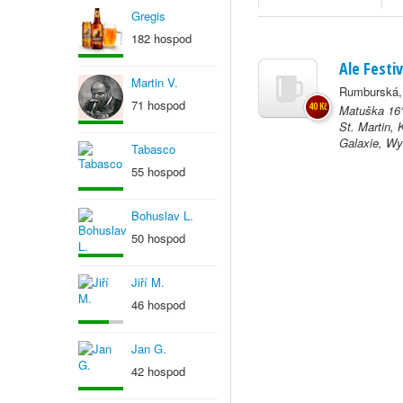
Gregis
182 hospod
Ale Festi
Martin V.
Rumburská, 
71 hospod
40 Kč
Matuška 16°
St. Martin,
Galaxie, Wy
Tabasco
55 hospod
Bohuslav L.
50 hospod
Jiří M.
46 hospod
Jan G.
42 hospod