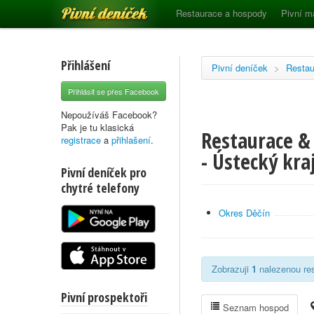
Pivní deníček
Restaurace a hospody
Pivní m
Přihlášení
Pivní deníček
>
Restau
Přihlásit se přes Facebook
Nepoužíváš Facebook?
Pak je tu klasická
Restaurace & 
registrace
a
přihlašení
.
- Ústecký kra
Pivní deníček pro
chytré telefony
Okres Děčín
Zobrazuji
1
nalezenou res
Pivní prospektoři
Seznam hospod