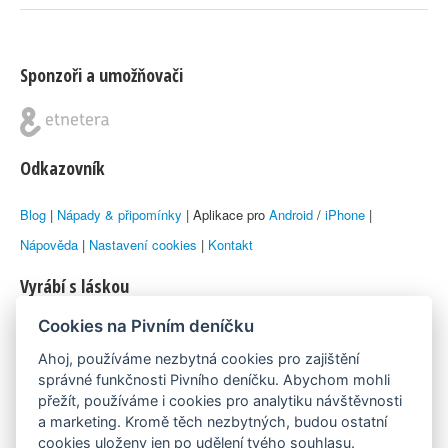
Sponzoři a umožňovači
Odkazovník
Blog
|
Nápady & připomínky
| Aplikace pro
Android
/
iPhone
|
Nápověda
|
Nastavení cookies
|
Kontakt
Vyrábí s láskou
Cookies na Pivním deníčku
© 2010–2026 by
Lukáš Zeman
aka Emka
Ahoj, používáme nezbytná cookies pro zajištění
Máme rádi
správné funkčnosti Pivního deníčku. Abychom mohli
přežít, používáme i cookies pro analytiku návštěvnosti
a marketing. Kromě těch nezbytných, budou ostatní
Pivní.info
cookies uloženy jen po udělení tvého souhlasu.