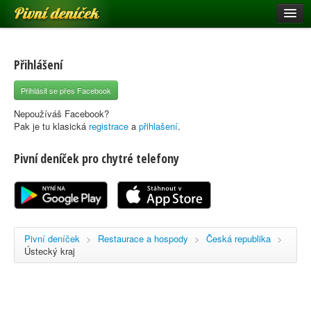
Pivní deníček
Restaurace a hospody
Pivní mapa
Přihlášení
Pivní značky
Přihlásit se přes Facebook
Nápověda
Nepoužíváš Facebook?
Pak je tu klasická
registrace
a
přihlašení
.
Pivní deníček pro chytré telefony
Přihlásit se
Registrace
Pivní deníček
>
Restaurace a hospody
>
Česká republika
>
Ústecký kraj