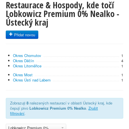
Restaurace & Hospody, kde točí
Lobkowicz Premium 0% Nealko -
Ústecký kraj
Přidat novou
Okres Chomutov
1
Okres Děčín
4
Okres Litoměřice
1
Okres Most
1
Okres Ústí nad Labem
1
Zobrazuji
8
nalezených restaurací v oblasti Ústecký kraj, kde
čepují pivo
Lobkowicz Premium 0% Nealko
.
Zrušit
filtrování
.
Lobkowicz Premium 0%