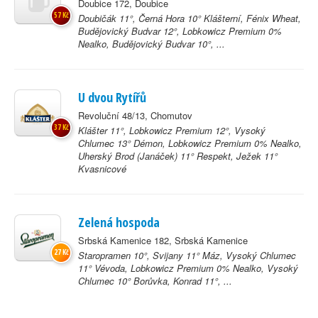
Doubice 172, Doubice
57 Kč
Doubičák 11°, Černá Hora 10° Klášterní, Fénix Wheat,
Budějovický Budvar 12°, Lobkowicz Premium 0%
Nealko, Budějovický Budvar 10°, ...
U dvou Rytířů
Revoluční 48/13, Chomutov
37 Kč
Klášter 11°, Lobkowicz Premium 12°, Vysoký
Chlumec 13° Démon, Lobkowicz Premium 0% Nealko,
Uherský Brod (Janáček) 11° Respekt, Ježek 11°
Kvasnicové
Zelená hospoda
Srbská Kamenice 182, Srbská Kamenice
27 Kč
Staropramen 10°, Svijany 11° Máz, Vysoký Chlumec
11° Vévoda, Lobkowicz Premium 0% Nealko, Vysoký
Chlumec 10° Borůvka, Konrad 11°, ...