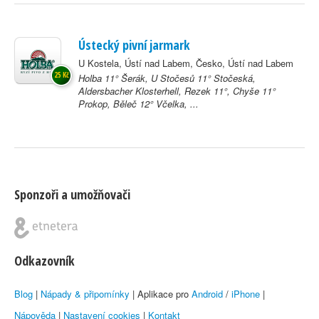
Ústecký pivní jarmark
U Kostela, Ústí nad Labem, Česko, Ústí nad Labem
25 Kč
Holba 11° Šerák, U Stočesů 11° Stočeská,
Aldersbacher Klosterhell, Rezek 11°, Chyše 11°
Prokop, Běleč 12° Včelka, ...
Sponzoři a umožňovači
Odkazovník
Blog
|
Nápady & připomínky
| Aplikace pro
Android
/
iPhone
|
Nápověda
|
Nastavení cookies
|
Kontakt