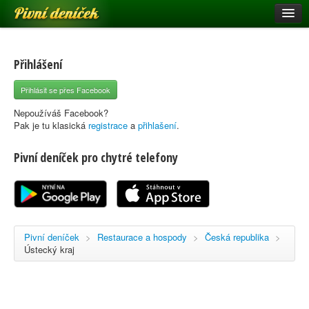
Pivní deníček
Restaurace a hospody
Pivní mapa
Přihlášení
Pivní značky
Přihlásit se přes Facebook
Nápověda
Nepoužíváš Facebook?
Pak je tu klasická
registrace
a
přihlašení
.
Pivní deníček pro chytré telefony
Přihlásit se
Registrace
Pivní deníček
>
Restaurace a hospody
>
Česká republika
>
Ústecký kraj