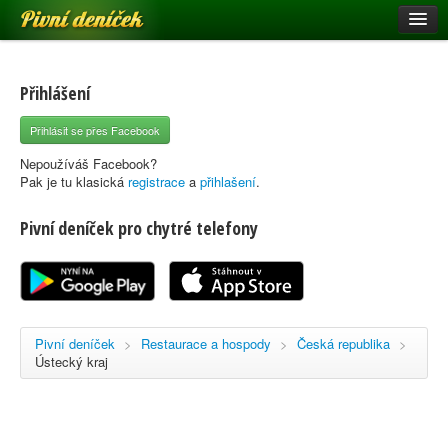
Pivní deníček
Restaurace a hospody
Pivní mapa
Přihlášení
Pivní značky
Přihlásit se přes Facebook
Nápověda
Nepoužíváš Facebook?
Pak je tu klasická
registrace
a
přihlašení
.
Pivní deníček pro chytré telefony
Přihlásit se
Registrace
Pivní deníček
>
Restaurace a hospody
>
Česká republika
>
Ústecký kraj