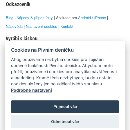
Odkazovník
Blog
|
Nápady & připomínky
| Aplikace pro
Android
/
iPhone
|
Nápověda
|
Nastavení cookies
|
Kontakt
Vyrábí s láskou
Cookies na Pivním deníčku
© 2010–2026 by
Lukáš Zeman
aka Emka
Ahoj, používáme nezbytná cookies pro zajištění
Máme rádi
správné funkčnosti Pivního deníčku. Abychom mohli
přežít, používáme i cookies pro analytiku návštěvnosti
a marketing. Kromě těch nezbytných, budou ostatní
Pivní.info
cookies uloženy jen po udělení tvého souhlasu.
Podrobné nastavení
Poznámka pod čarou
Pivní deníček je nezávislý zdroj, který není spjat s žádným
Přijmout vše
konkrétním pivovarem ani restaurací. Názory uživatelů nemusí nutně
Odmítnout vše
reprezentovat názory tvůrců Deníčku.