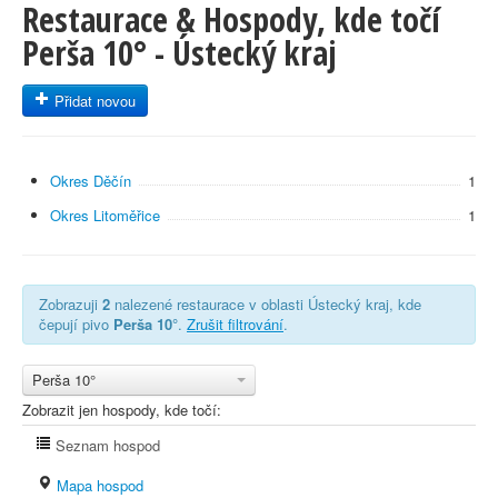
Restaurace & Hospody, kde točí
Perša 10° - Ústecký kraj
Přidat novou
Okres Děčín
1
Okres Litoměřice
1
Zobrazuji
2
nalezené restaurace v oblasti Ústecký kraj, kde
čepují pivo
Perša 10°
.
Zrušit filtrování
.
Perša 10°
Zobrazit jen hospody, kde točí:
Seznam hospod
Mapa hospod