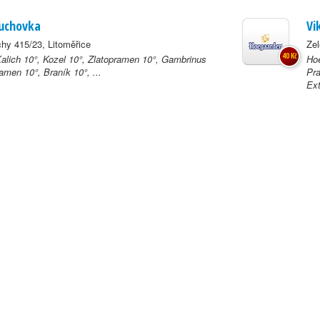
uchovka
Vi
hy 415/23, Litoměřice
Ze
40 Kč
Kalich 10°, Kozel 10°, Zlatopramen 10°, Gambrinus
Hoe
amen 10°, Braník 10°, ...
Pra
Ext