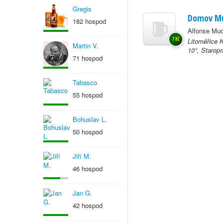
Gregis
Domov M
182 hospod
Alfonse Muc
7 Kč
Litoměřice 
Martin V.
10°, Staropr
71 hospod
Tabasco
55 hospod
Bohuslav L.
50 hospod
Jiří M.
46 hospod
Jan G.
42 hospod