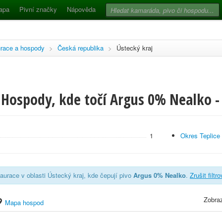
apa
Pivní značky
Nápověda
race a hospody
>
Česká republika
>
Ústecký kraj
 Hospody, kde točí Argus 0% Nealko -
1
Okres Teplice
aurace v oblasti Ústecký kraj, kde čepují pivo
Argus 0% Nealko
.
Zrušit filtr
Zobraz
Mapa hospod