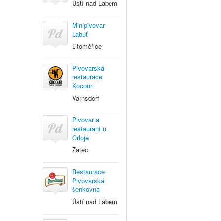
Ústí nad Labem
Minipivovar
Labuť
Litoměřice
Pivovarská
restaurace
Kocour
Varnsdorf
Pivovar a
restaurant u
Orloje
Žatec
Restaurace
Pivovarská
šenkovna
Ústí nad Labem