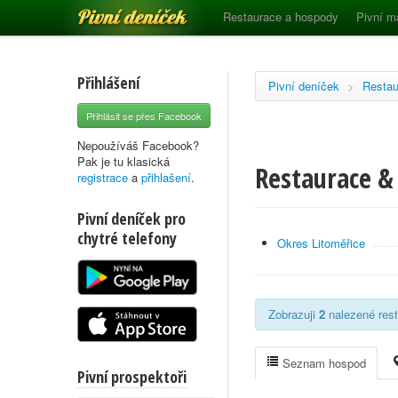
Pivní deníček
Restaurace a hospody
Pivní m
Přihlášení
Pivní deníček
>
Restau
Přihlásit se přes Facebook
Nepoužíváš Facebook?
Pak je tu klasická
Restaurace &
registrace
a
přihlašení
.
Pivní deníček pro
chytré telefony
Okres Litoměřice
Zobrazuji
2
nalezené rest
Seznam hospod
Pivní prospektoři