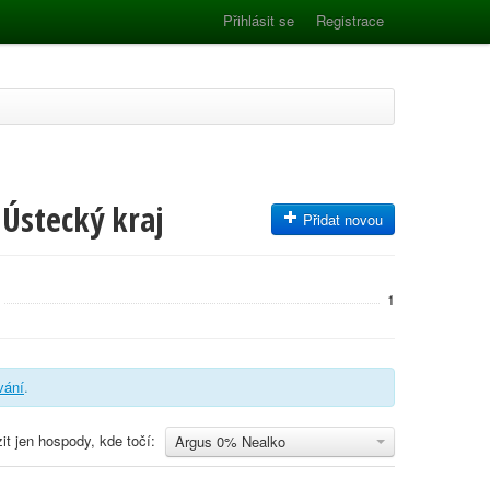
Přihlásit se
Registrace
 Ústecký kraj
Přidat novou
1
ování
.
it jen hospody, kde točí:
Argus 0% Nealko