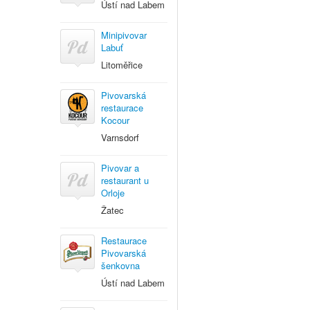
Ústí nad Labem
Minipivovar
Labuť
Litoměřice
Pivovarská
restaurace
Kocour
Varnsdorf
Pivovar a
restaurant u
Orloje
Žatec
Restaurace
Pivovarská
šenkovna
Ústí nad Labem