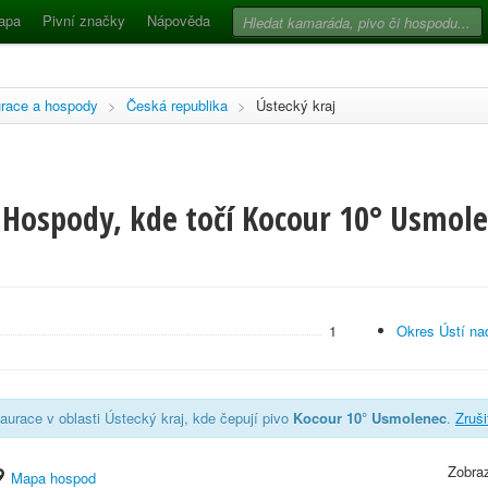
apa
Pivní značky
Nápověda
race a hospody
>
Česká republika
>
Ústecký kraj
 Hospody, kde točí Kocour 10° Usmole
1
Okres Ústí n
aurace v oblasti Ústecký kraj, kde čepují pivo
Kocour 10° Usmolenec
.
Zruši
Zobraz
Mapa hospod