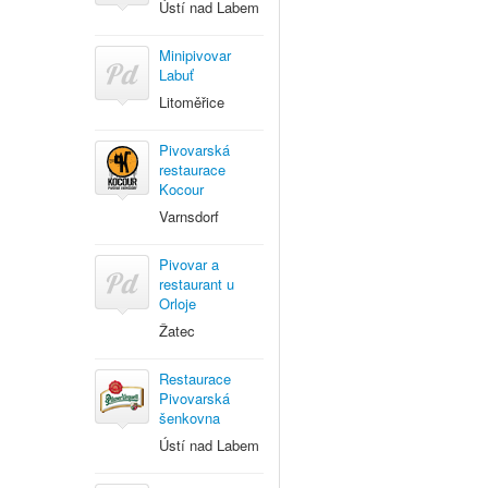
Ústí nad Labem
Minipivovar
Labuť
Litoměřice
Pivovarská
restaurace
Kocour
Varnsdorf
Pivovar a
restaurant u
Orloje
Žatec
Restaurace
Pivovarská
šenkovna
Ústí nad Labem