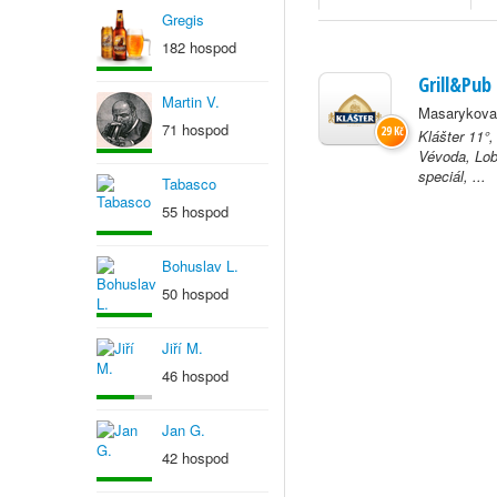
Gregis
182 hospod
Grill&Pub
Martin V.
Masarykova
71 hospod
29 Kč
Klášter 11°
Vévoda, Lob
speciál, ...
Tabasco
55 hospod
Bohuslav L.
50 hospod
Jiří M.
46 hospod
Jan G.
42 hospod