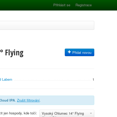
Přihlásit se
Registrace
° Flying
Přidat novou
ad Labem
1
Cloud IPA
.
Zrušit filtrování
.
it jen hospody, kde točí:
Vysoký Chlumec 14° Flying