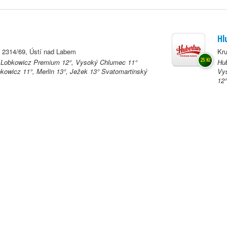
Hl
 2314/69, Ústí nad Labem
Kru
25 Kč
, Lobkowicz Premium 12°, Vysoký Chlumec 11°
Hub
kowicz 11°, Merlin 13°, Ježek 13° Svatomartinský
Vys
12°