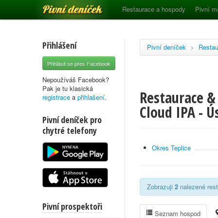
Pivní deníček
Restaurace a hospody
Pivní m
Přihlášení
Pivní deníček
>
Restau
Přihlásit se přes Facebook
Nepoužíváš Facebook?
Pak je tu klasická
Restaurace &
registrace
a
přihlašení
.
Cloud IPA - Ú
Pivní deníček pro
chytré telefony
Okres Teplice
Zobrazuji
2
nalezené rest
Pivní prospektoři
Seznam hospod