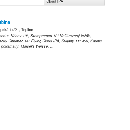
Cloud IPA
ubina
pská 14/21, Teplice
ertus Kácov 10°, Staropramen 12° Nefiltrovaný ležák,
oký Chlumec 14° Flying Cloud IPA, Svijany 11° 450, Kaunic
 polotmavý, Maisel's Weisse, ...