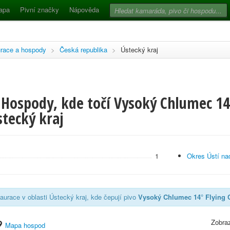
apa
Pivní značky
Nápověda
race a hospody
>
Česká republika
>
Ústecký kraj
 Hospody, kde točí Vysoký Chlumec 14
stecký kraj
1
Okres Ústí n
aurace v oblasti Ústecký kraj, kde čepují pivo
Vysoký Chlumec 14° Flying 
Zobraz
Mapa hospod