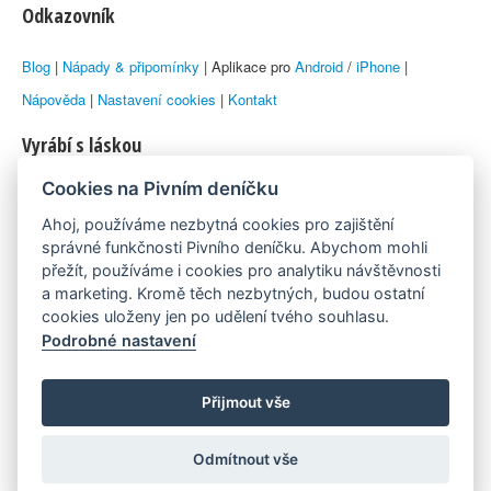
Odkazovník
Blog
|
Nápady & připomínky
| Aplikace pro
Android
/
iPhone
|
Nápověda
|
Nastavení cookies
|
Kontakt
Vyrábí s láskou
Cookies na Pivním deníčku
© 2010–2026 by
Lukáš Zeman
aka Emka
Ahoj, používáme nezbytná cookies pro zajištění
Máme rádi
správné funkčnosti Pivního deníčku. Abychom mohli
přežít, používáme i cookies pro analytiku návštěvnosti
a marketing. Kromě těch nezbytných, budou ostatní
Pivní.info
cookies uloženy jen po udělení tvého souhlasu.
Podrobné nastavení
Poznámka pod čarou
Pivní deníček je nezávislý zdroj, který není spjat s žádným
Přijmout vše
konkrétním pivovarem ani restaurací. Názory uživatelů nemusí nutně
Odmítnout vše
reprezentovat názory tvůrců Deníčku.