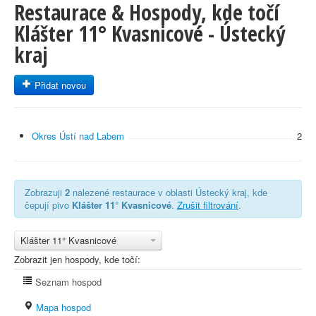
Restaurace & Hospody, kde točí
Klášter 11° Kvasnicové - Ústecký
kraj
Přidat novou
Okres Ústí nad Labem
2
Zobrazuji
2
nalezené restaurace v oblasti Ústecký kraj, kde
čepují pivo
Klášter 11° Kvasnicové
.
Zrušit filtrování
.
Klášter 11° Kvasnicové
Zobrazit jen hospody, kde točí:
Seznam hospod
Mapa hospod