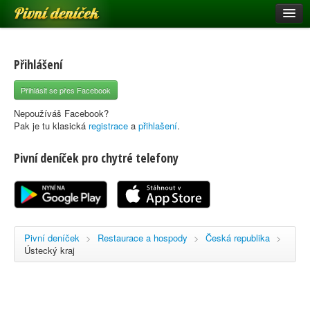
Pivní deníček
Restaurace a hospody
Pivní mapa
Přihlášení
Pivní značky
Přihlásit se přes Facebook
Nápověda
Nepoužíváš Facebook?
Pak je tu klasická
registrace
a
přihlašení
.
Pivní deníček pro chytré telefony
Přihlásit se
Registrace
Pivní deníček
>
Restaurace a hospody
>
Česká republika
>
Ústecký kraj