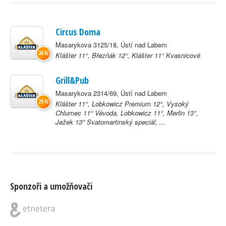
Circus Doma
Masarykova 3125/18, Ústí nad Labem
26 Kč
Klášter 11°, Březňák 12°, Klášter 11° Kvasnicové
Grill&Pub
Masarykova 2314/69, Ústí nad Labem
29 Kč
Klášter 11°, Lobkowicz Premium 12°, Vysoký
Chlumec 11° Vévoda, Lobkowicz 11°, Merlin 13°,
Ježek 13° Svatomartinský speciál, ...
Sponzoři a umožňovači