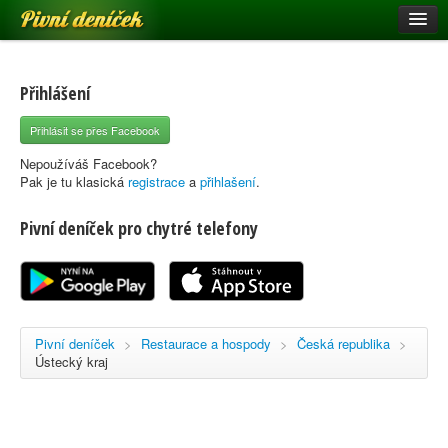
Pivní deníček
Restaurace a hospody
Pivní mapa
Přihlášení
Pivní značky
Přihlásit se přes Facebook
Nápověda
Nepoužíváš Facebook?
Pak je tu klasická
registrace
a
přihlašení
.
Pivní deníček pro chytré telefony
Přihlásit se
Registrace
Pivní deníček
>
Restaurace a hospody
>
Česká republika
>
Ústecký kraj