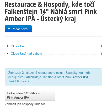
Restaurace & Hospody, kde točí
Falkenštejn 14° Náhlá smrt Pink
Amber IPA - Ústecký kraj
Přidat novou
Okres Děčín
1
Okres Ústí nad Labem
1
Zobrazuji
2
nalezené restaurace v oblasti Ústecký kraj, kde
čepují pivo
Falkenštejn 14° Náhlá smrt Pink Amber IPA
.
Zrušit filtrování
.
Falkenštejn 14° Náhlá smrt
Pink Amber IPA
Zobrazit jen hospody, kde točí: