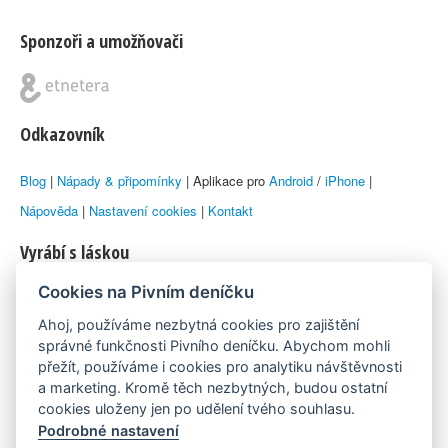
Sponzoři a umožňovači
Odkazovník
Blog
|
Nápady & připomínky
| Aplikace pro
Android
/
iPhone
|
Nápověda
|
Nastavení cookies
|
Kontakt
Vyrábí s láskou
Cookies na Pivním deníčku
© 2010–2026 by
Lukáš Zeman
aka Emka
Ahoj, používáme nezbytná cookies pro zajištění
Máme rádi
správné funkčnosti Pivního deníčku. Abychom mohli
přežít, používáme i cookies pro analytiku návštěvnosti
a marketing. Kromě těch nezbytných, budou ostatní
Pivní.info
cookies uloženy jen po udělení tvého souhlasu.
Podrobné nastavení
Poznámka pod čarou