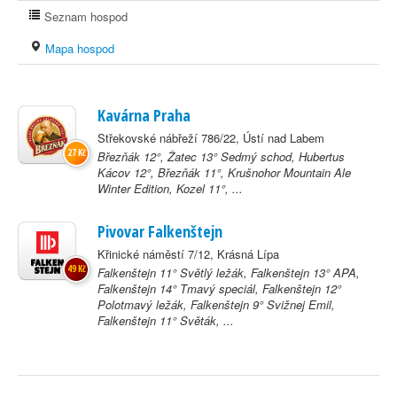
Seznam hospod
Mapa hospod
Kavárna Praha
Střekovské nábřeží 786/22, Ústí nad Labem
27 Kč
Březňák 12°, Žatec 13° Sedmý schod, Hubertus
Kácov 12°, Březňák 11°, Krušnohor Mountain Ale
Winter Edition, Kozel 11°, ...
Pivovar Falkenštejn
Křinické náměstí 7/12, Krásná Lípa
49 Kč
Falkenštejn 11° Světlý ležák, Falkenštejn 13° APA,
Falkenštejn 14° Tmavý speciál, Falkenštejn 12°
Polotmavý ležák, Falkenštejn 9° Svižnej Emil,
Falkenštejn 11° Světák, ...