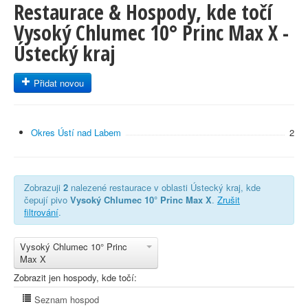
Restaurace & Hospody, kde točí
Vysoký Chlumec 10° Princ Max X -
Ústecký kraj
Přidat novou
Okres Ústí nad Labem
2
Zobrazuji
2
nalezené restaurace v oblasti Ústecký kraj, kde
čepují pivo
Vysoký Chlumec 10° Princ Max X
.
Zrušit
filtrování
.
Vysoký Chlumec 10° Princ
Max X
Zobrazit jen hospody, kde točí:
Seznam hospod