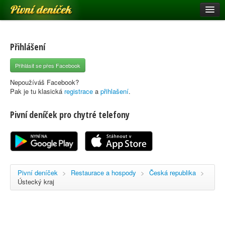
Pivní deníček
Restaurace a hospody
Pivní mapa
Přihlášení
Pivní značky
Přihlásit se přes Facebook
Nápověda
Nepoužíváš Facebook?
Pak je tu klasická
registrace
a
přihlašení
.
Pivní deníček pro chytré telefony
Přihlásit se
Registrace
Pivní deníček
>
Restaurace a hospody
>
Česká republika
>
Ústecký kraj