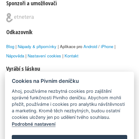
Sponzoři a umožňovači
Odkazovník
Blog
|
Nápady & připomínky
| Aplikace pro
Android
/
iPhone
|
Nápověda
|
Nastavení cookies
|
Kontakt
Vyrábí s láskou
Cookies na Pivním deníčku
© 2010–2026 by
Lukáš Zeman
aka Emka
Ahoj, používáme nezbytná cookies pro zajištění
Máme rádi
správné funkčnosti Pivního deníčku. Abychom mohli
přežít, používáme i cookies pro analytiku návštěvnosti
a marketing. Kromě těch nezbytných, budou ostatní
Pivní.info
cookies uloženy jen po udělení tvého souhlasu.
Podrobné nastavení
Poznámka pod čarou