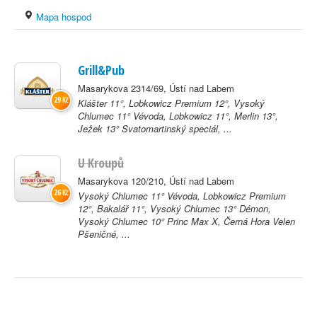
Mapa hospod
Grill&Pub
Masarykova 2314/69, Ústí nad Labem
29 Kč
Klášter 11°, Lobkowicz Premium 12°, Vysoký
Chlumec 11° Vévoda, Lobkowicz 11°, Merlin 13°,
Ježek 13° Svatomartinský speciál, ...
U Kroupů
Masarykova 120/210, Ústí nad Labem
26 Kč
Vysoký Chlumec 11° Vévoda, Lobkowicz Premium
12°, Bakalář 11°, Vysoký Chlumec 13° Démon,
Vysoký Chlumec 10° Princ Max X, Černá Hora Velen
Pšeničné, ...