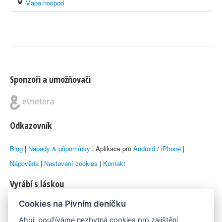
Mapa hospod
Sponzoři a umožňovači
Odkazovník
Blog
|
Nápady & připomínky
| Aplikace pro
Android
/
iPhone
|
Nápověda
|
Nastavení cookies
|
Kontakt
Vyrábí s láskou
Cookies na Pivním deníčku
© 2010–2026 by
Lukáš Zeman
aka Emka
Ahoj, používáme nezbytná cookies pro zajištění