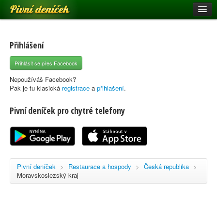
Pivní deníček
Restaurace a hospody
Pivní mapa
Přihlášení
Pivní značky
Přihlásit se přes Facebook
Nápověda
Nepoužíváš Facebook?
Pak je tu klasická
registrace
a
přihlašení
.
Pivní deníček pro chytré telefony
Přihlásit se
Registrace
Pivní deníček
>
Restaurace a hospody
>
Česká republika
>
Moravskoslezský kraj