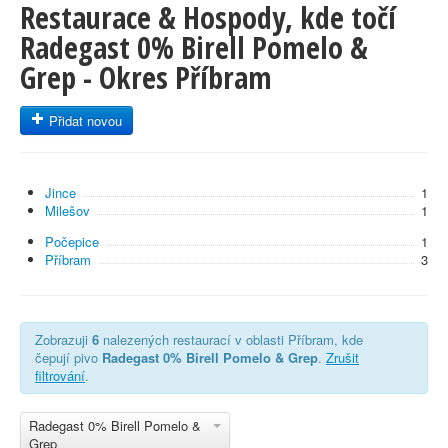
Restaurace & Hospody, kde točí
Radegast 0% Birell Pomelo &
Grep - Okres Příbram
Přidat novou
Jince
1
Milešov
1
Počepice
1
Příbram
3
Zobrazuji
6
nalezených restaurací v oblasti Příbram, kde
čepují pivo
Radegast 0% Birell Pomelo & Grep
.
Zrušit
filtrování
.
Radegast 0% Birell Pomelo &
Grep