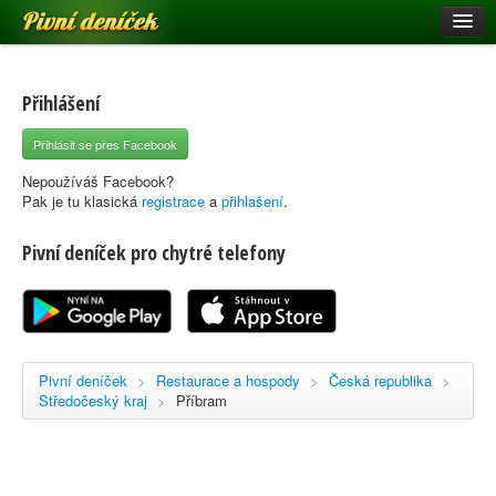
Pivní deníček
Restaurace a hospody
Pivní mapa
Přihlášení
Pivní značky
Přihlásit se přes Facebook
Nápověda
Nepoužíváš Facebook?
Pak je tu klasická
registrace
a
přihlašení
.
Pivní deníček pro chytré telefony
Přihlásit se
Registrace
Pivní deníček
>
Restaurace a hospody
>
Česká republika
>
Středočeský kraj
>
Příbram