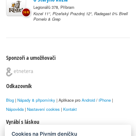
Legionářů 378, Příbram
36 Kč
Kozel 11°, Plzeňský Prazdroj 12°, Radegast 0% Birell
Pomelo & Grep
Sponzoři a umožňovači
Odkazovník
Blog
|
Nápady & připomínky
| Aplikace pro
Android
/
iPhone
|
Nápověda
|
Nastavení cookies
|
Kontakt
Vyrábí s láskou
Cookies na Pivním deníčku
© 2010–2026 by
Lukáš Zeman
aka Emka