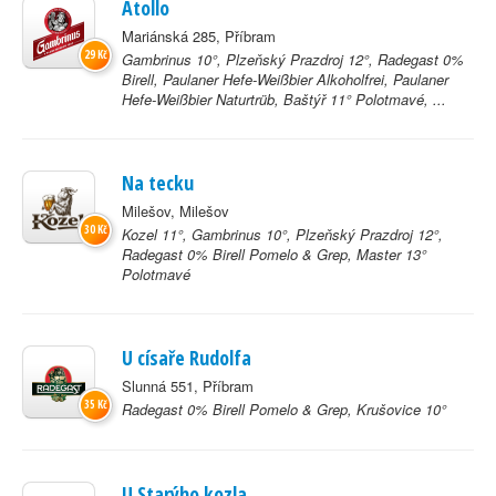
Atollo
Mariánská 285, Příbram
29 Kč
Gambrinus 10°, Plzeňský Prazdroj 12°, Radegast 0%
Birell, Paulaner Hefe-Weißbier Alkoholfrei, Paulaner
Hefe-Weißbier Naturtrüb, Baštýř 11° Polotmavé, ...
Na tecku
Milešov, Milešov
30 Kč
Kozel 11°, Gambrinus 10°, Plzeňský Prazdroj 12°,
Radegast 0% Birell Pomelo & Grep, Master 13°
Polotmavé
U císaře Rudolfa
Slunná 551, Příbram
35 Kč
Radegast 0% Birell Pomelo & Grep, Krušovice 10°
U Starýho kozla