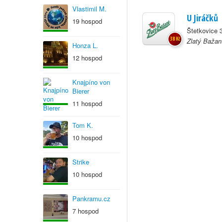
Vlastimil M.
U Jiráčků
19 hospod
Štetkovice 
38 Kč
Zlatý Bažan
Honza L.
12 hospod
Knajpíno von
Bierer
11 hospod
Tom K.
10 hospod
Strike
10 hospod
Pankramu.cz
7 hospod