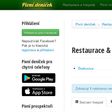
Pivní deníček
Restaurace a hospody
Pivní m
Přihlášení
Pivní deníček
>
Restau
Přihlásit se přes Facebook
Nepoužíváš Facebook?
Pak je tu klasická
Restaurace &
registrace
a
přihlašení
.
Pivní deníček pro
chytré telefony
Štetkovice
Zobrazuji
1
nalezenou res
Seznam hospod
Pivní prospektoři