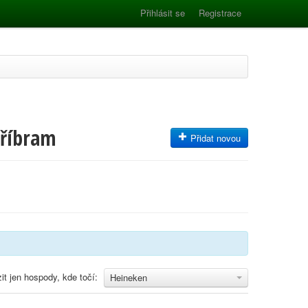
Přihlásit se
Registrace
Příbram
Přidat novou
it jen hospody, kde točí:
Heineken