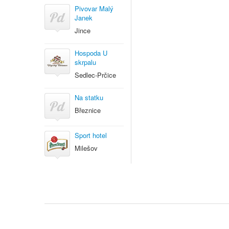
Pivovar Malý
Janek
Jince
Hospoda U
skrpalu
Sedlec-Prčice
Na statku
Březnice
Sport hotel
Milešov