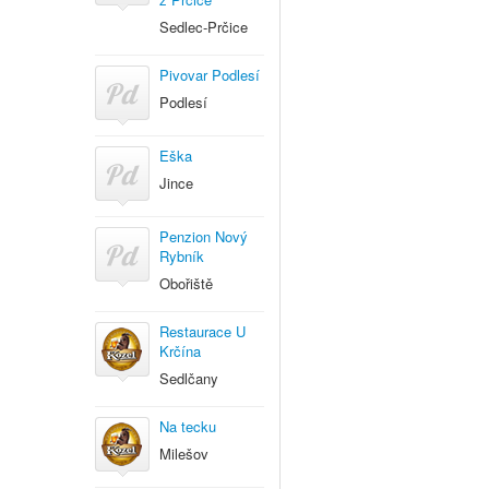
Sedlec-Prčice
Pivovar Podlesí
Podlesí
Eška
Jince
Penzion Nový
Rybník
Obořiště
Restaurace U
Krčína
Sedlčany
Na tecku
Milešov