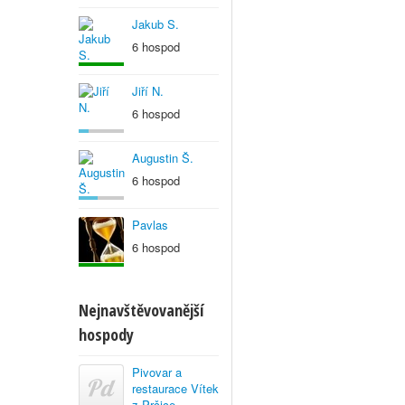
Jakub S.
6 hospod
Jiří N.
6 hospod
Augustin Š.
6 hospod
Pavlas
6 hospod
Nejnavštěvovanější
hospody
Pivovar a
restaurace Vítek
z Prčice