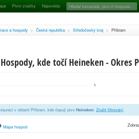
apa
Pivní značky
Nápověda
race a hospody
>
Česká republika
>
Středočeský kraj
>
Příbram
 Hospody, kde točí Heineken - Okres 
1
tauraci v oblasti Příbram, kde čepují pivo
Heineken
.
Zrušit filtrování
.
Zobraz
Mapa hospod