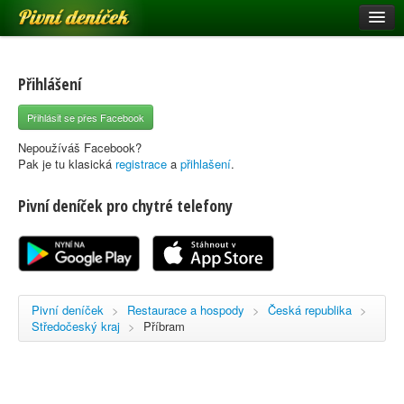
Pivní deníček
Restaurace a hospody
Pivní mapa
Přihlášení
Pivní značky
Přihlásit se přes Facebook
Nápověda
Nepoužíváš Facebook?
Pak je tu klasická
registrace
a
přihlašení
.
Pivní deníček pro chytré telefony
Přihlásit se
Registrace
Pivní deníček
>
Restaurace a hospody
>
Česká republika
>
Středočeský kraj
>
Příbram