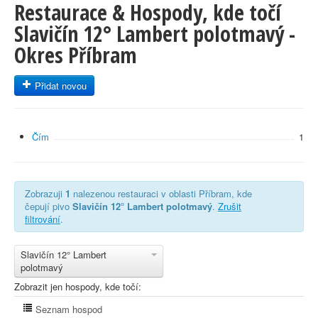
Restaurace & Hospody, kde točí
Slavičín 12° Lambert polotmavý -
Okres Příbram
Přidat novou
Čím
1
Zobrazuji
1
nalezenou restauraci v oblasti Příbram, kde
čepují pivo
Slavičín 12° Lambert polotmavý
.
Zrušit
filtrování
.
Slavičín 12° Lambert
polotmavý
Zobrazit jen hospody, kde točí:
Seznam hospod