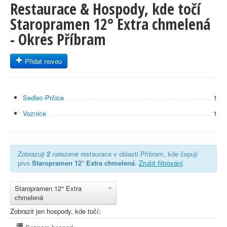
Restaurace & Hospody, kde točí
Staropramen 12° Extra chmelená
- Okres Příbram
Přidat novou
Sedlec-Prčice
1
Voznice
1
Zobrazuji
2
nalezené restaurace v oblasti Příbram, kde čepují
pivo
Staropramen 12° Extra chmelená
.
Zrušit filtrování
.
Staropramen 12° Extra
chmelená
Zobrazit jen hospody, kde točí: