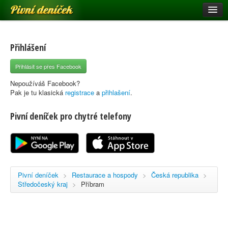
Pivní deníček
Restaurace a hospody
Pivní mapa
Přihlášení
Pivní značky
Přihlásit se přes Facebook
Nápověda
Nepoužíváš Facebook?
Pak je tu klasická
registrace
a
přihlašení
.
Pivní deníček pro chytré telefony
Přihlásit se
Registrace
Pivní deníček
>
Restaurace a hospody
>
Česká republika
>
Středočeský kraj
>
Příbram