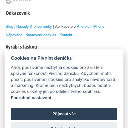
Odkazovník
Blog
|
Nápady & připomínky
| Aplikace pro
Android
/
iPhone
|
Nápověda
|
Nastavení cookies
|
Kontakt
Vyrábí s láskou
Cookies na Pivním deníčku
© 2010–2026 by
Lukáš Zeman
aka Emka
Ahoj, používáme nezbytná cookies pro zajištění
Máme rádi
správné funkčnosti Pivního deníčku. Abychom mohli
přežít, používáme i cookies pro analytiku návštěvnosti
a marketing. Kromě těch nezbytných, budou ostatní
Pivní.info
cookies uloženy jen po udělení tvého souhlasu.
Podrobné nastavení
Poznámka pod čarou
Pivní deníček je nezávislý zdroj, který není spjat s žádným
Přijmout vše
konkrétním pivovarem ani restaurací. Názory uživatelů nemusí nutně