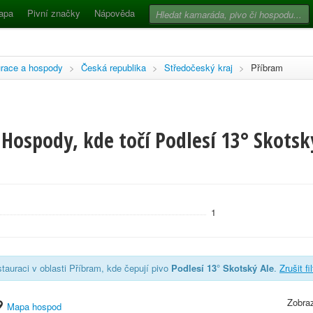
apa
Pivní značky
Nápověda
race a hospody
>
Česká republika
>
Středočeský kraj
>
Příbram
Hospody, kde točí Podlesí 13° Skotský
1
tauraci v oblasti Příbram, kde čepují pivo
Podlesí 13° Skotský Ale
.
Zrušit fi
Zobraz
Mapa hospod