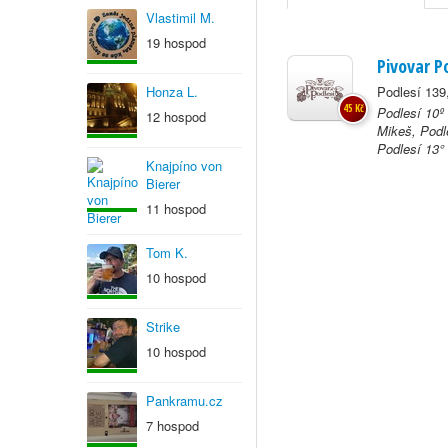
Vlastimil M.
19 hospod
Pivovar P
Honza L.
Podlesí 139
45 Kč
Podlesí 10º
12 hospod
Mikeš, Podl
Podlesí 13° 
Knajpíno von
Bierer
11 hospod
Tom K.
10 hospod
Strike
10 hospod
Pankramu.cz
7 hospod