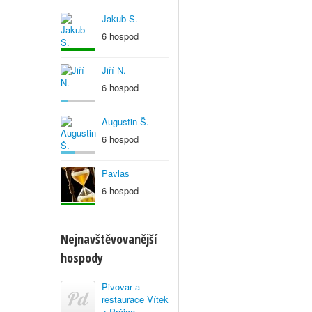
Jakub S.
6 hospod
Jiří N.
6 hospod
Augustin Š.
6 hospod
Pavlas
6 hospod
Nejnavštěvovanější
hospody
Pivovar a
restaurace Vítek
z Prčice