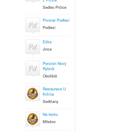
Sedlec-Prčice
Pivovar Podlesí
Podlesí
Eška
Jince
Penzion Nový
Rybník
Obořiště
Restaurace U
Krčína
Sedlčany
Na tecku
Milešov