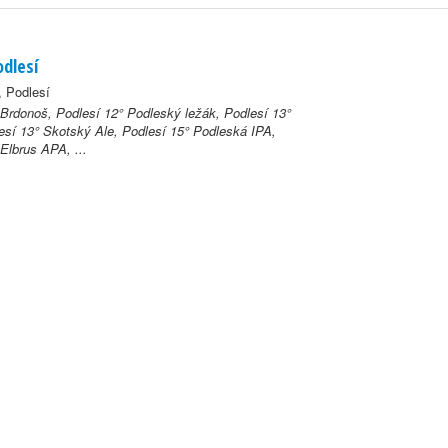
odlesí
, Podlesí
 Brdonoš, Podlesí 12° Podleský ležák, Podlesí 13°
esí 13° Skotský Ale, Podlesí 15° Podleská IPA,
Elbrus APA, ...