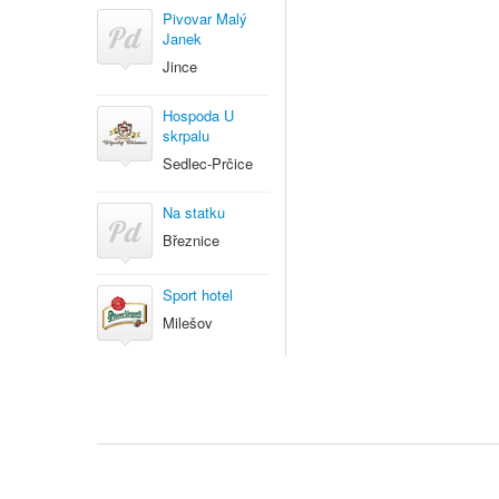
Pivovar Malý
Janek
Jince
Hospoda U
skrpalu
Sedlec-Prčice
Na statku
Březnice
Sport hotel
Milešov