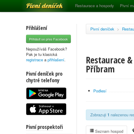
Pivní deníček
Restaurace a hospody
Pivní m
Přihlášení
Pivní deníček
>
Restau
Přihlásit se přes Facebook
Nepoužíváš Facebook?
Pak je tu klasická
Restaurace & 
registrace
a
přihlašení
.
Příbram
Pivní deníček pro
chytré telefony
Podlesí
Zobrazuji
1
nalezenou res
Pivní prospektoři
Seznam hospod