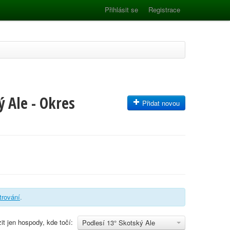
Přihlásit se
Registrace
 Ale - Okres
Přidat novou
ltrování
.
it jen hospody, kde točí:
Podlesí 13° Skotský Ale