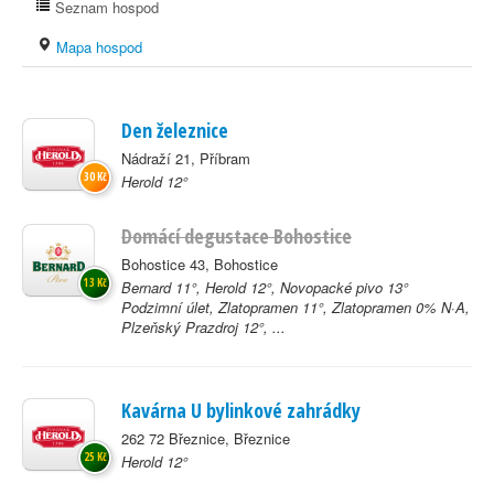
Seznam hospod
Mapa hospod
Den železnice
Nádraží 21, Příbram
30 Kč
Herold 12°
Domácí degustace Bohostice
Bohostice 43, Bohostice
13 Kč
Bernard 11°, Herold 12°, Novopacké pivo 13°
Podzimní úlet, Zlatopramen 11°, Zlatopramen 0% N·A,
Plzeňský Prazdroj 12°, ...
Kavárna U bylinkové zahrádky
262 72 Březnice, Březnice
25 Kč
Herold 12°