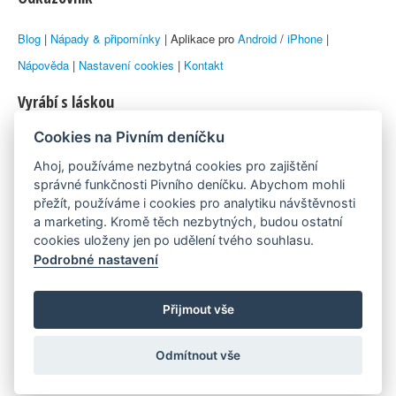
Blog
|
Nápady & připomínky
| Aplikace pro
Android
/
iPhone
|
Nápověda
|
Nastavení cookies
|
Kontakt
Vyrábí s láskou
Cookies na Pivním deníčku
© 2010–2026 by
Lukáš Zeman
aka Emka
Ahoj, používáme nezbytná cookies pro zajištění
Máme rádi
správné funkčnosti Pivního deníčku. Abychom mohli
přežít, používáme i cookies pro analytiku návštěvnosti
a marketing. Kromě těch nezbytných, budou ostatní
Pivní.info
cookies uloženy jen po udělení tvého souhlasu.
Podrobné nastavení
Poznámka pod čarou
Pivní deníček je nezávislý zdroj, který není spjat s žádným
Přijmout vše
konkrétním pivovarem ani restaurací. Názory uživatelů nemusí nutně
Odmítnout vše
reprezentovat názory tvůrců Deníčku.