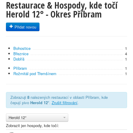
Restaurace & Hospody, kde točí
Herold 12° - Okres Příbram
Přidat novou
Bohostice
1
Březnice
4
Dobříš
1
Příbram
1
Rožmitál pod Třemšínem
1
Zobrazuji
8
nalezených restaurací v oblasti Příbram, kde
čepují pivo
Herold 12°
.
Zrušit filtrování
.
Herold 12°
Zobrazit jen hospody, kde točí: