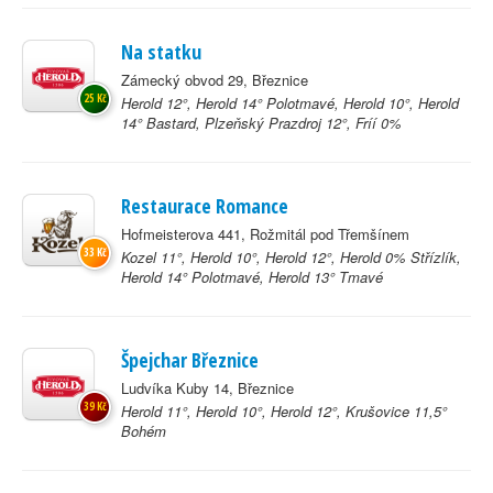
Na statku
Zámecký obvod 29, Březnice
25 Kč
Herold 12°, Herold 14° Polotmavé, Herold 10°, Herold
14° Bastard, Plzeňský Prazdroj 12°, Fríí 0%
Restaurace Romance
Hofmeisterova 441, Rožmitál pod Třemšínem
33 Kč
Kozel 11°, Herold 10°, Herold 12°, Herold 0% Střízlík,
Herold 14° Polotmavé, Herold 13° Tmavé
Špejchar Březnice
Ludvíka Kuby 14, Březnice
39 Kč
Herold 11°, Herold 10°, Herold 12°, Krušovice 11,5°
Bohém