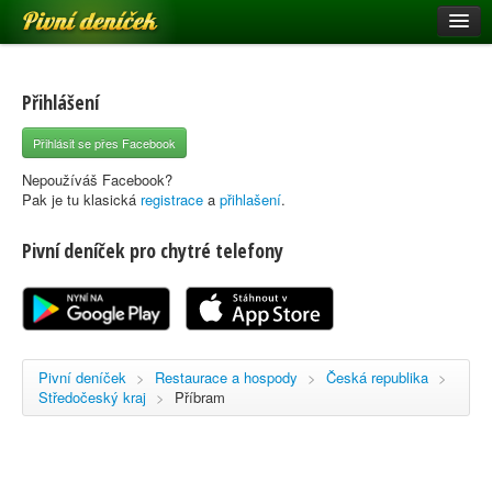
Pivní deníček
Restaurace a hospody
Pivní mapa
Přihlášení
Pivní značky
Přihlásit se přes Facebook
Nápověda
Nepoužíváš Facebook?
Pak je tu klasická
registrace
a
přihlašení
.
Pivní deníček pro chytré telefony
Přihlásit se
Registrace
Pivní deníček
>
Restaurace a hospody
>
Česká republika
>
Středočeský kraj
>
Příbram