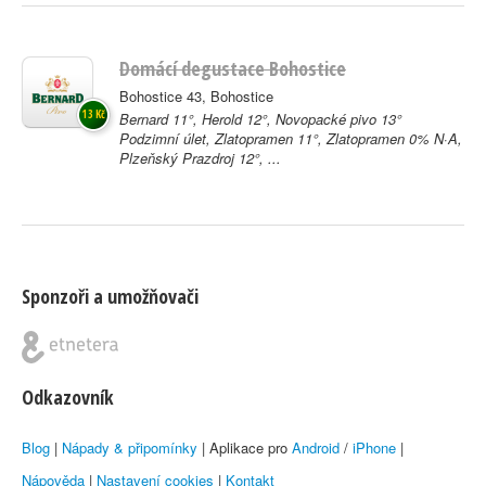
Domácí degustace Bohostice
Bohostice 43, Bohostice
13 Kč
Bernard 11°, Herold 12°, Novopacké pivo 13°
Podzimní úlet, Zlatopramen 11°, Zlatopramen 0% N·A,
Plzeňský Prazdroj 12°, ...
Sponzoři a umožňovači
Odkazovník
Blog
|
Nápady & připomínky
| Aplikace pro
Android
/
iPhone
|
Nápověda
|
Nastavení cookies
|
Kontakt