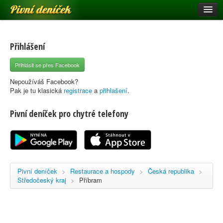
Pivní deníček
Restaurace a hospody
Pivní mapa
Přihlášení
Pivní značky
Přihlásit se přes Facebook
Nápověda
Nepoužíváš Facebook?
Pak je tu klasická
registrace
a
přihlašení
.
Pivní deníček pro chytré telefony
Přihlásit se
Registrace
Pivní deníček
>
Restaurace a hospody
>
Česká republika
>
Středočeský kraj
>
Příbram