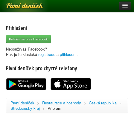
Pivní deníček
Restaurace a hospody
Pivní mapa
Přihlášení
Pivní značky
Přihlásit se přes Facebook
Nápověda
Nepoužíváš Facebook?
Pak je tu klasická
registrace
a
přihlašení
.
Pivní deníček pro chytré telefony
Přihlásit se
Registrace
Pivní deníček
>
Restaurace a hospody
>
Česká republika
>
Středočeský kraj
>
Příbram