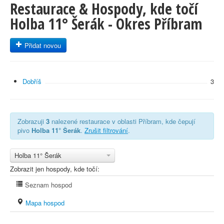
Restaurace & Hospody, kde točí
Holba 11° Šerák - Okres Příbram
Přidat novou
Dobříš
3
Zobrazuji
3
nalezené restaurace v oblasti Příbram, kde čepují
pivo
Holba 11° Šerák
.
Zrušit filtrování
.
Holba 11° Šerák
Zobrazit jen hospody, kde točí:
Seznam hospod
Mapa hospod