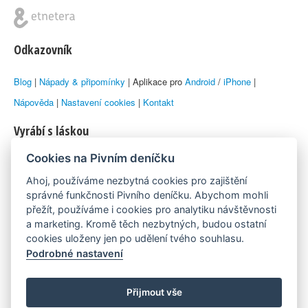
Odkazovník
Blog
|
Nápady & připomínky
| Aplikace pro
Android
/
iPhone
|
Nápověda
|
Nastavení cookies
|
Kontakt
Vyrábí s láskou
Cookies na Pivním deníčku
© 2010–2026 by
Lukáš Zeman
aka Emka
Ahoj, používáme nezbytná cookies pro zajištění
Máme rádi
správné funkčnosti Pivního deníčku. Abychom mohli
přežít, používáme i cookies pro analytiku návštěvnosti
a marketing. Kromě těch nezbytných, budou ostatní
Pivní.info
cookies uloženy jen po udělení tvého souhlasu.
Podrobné nastavení
Poznámka pod čarou
Pivní deníček je nezávislý zdroj, který není spjat s žádným
Přijmout vše