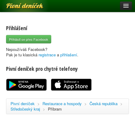
Pivní deníček
Restaurace a hospody
Pivní mapa
Přihlášení
Pivní značky
Přihlásit se přes Facebook
Nápověda
Nepoužíváš Facebook?
Pak je tu klasická
registrace
a
přihlašení
.
Pivní deníček pro chytré telefony
Přihlásit se
Registrace
Pivní deníček
>
Restaurace a hospody
>
Česká republika
>
Středočeský kraj
>
Příbram