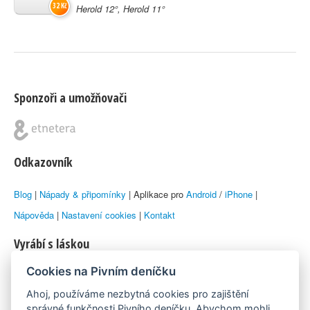
32 Kč
Herold 12°, Herold 11°
Sponzoři a umožňovači
Odkazovník
Blog
|
Nápady & připomínky
| Aplikace pro
Android
/
iPhone
|
Nápověda
|
Nastavení cookies
|
Kontakt
Vyrábí s láskou
Cookies na Pivním deníčku
© 2010–2026 by
Lukáš Zeman
aka Emka
Ahoj, používáme nezbytná cookies pro zajištění
Máme rádi
správné funkčnosti Pivního deníčku. Abychom mohli