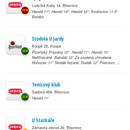
Ludvíka Kuby 14, Březnice
39 Kč
Herold 11°, Herold 10°, Herold 12°, Krušovice 11,5°
Bohém
Stodola U Jardy
Koupě 26, Koupě
20 Kč
Plzeňský Prazdroj 12°, Herold 11°, Herold 10°
Nefiltrované, Bakalář 12° Za studena chmelené,
Rohozec 11° Skalák řezané, Dudák 12° Premium, ...
Tenisový klub
Sadová 459, Březnice
23 Kč
Herold 11°
U Statkáře
Zámecký obvod 29, Březnice