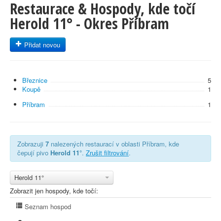
Restaurace & Hospody, kde točí
Herold 11° - Okres Příbram
Přidat novou
Březnice
5
Koupě
1
Příbram
1
Zobrazuji
7
nalezených restaurací v oblasti Příbram, kde
čepují pivo
Herold 11°
.
Zrušit filtrování
.
Herold 11°
Zobrazit jen hospody, kde točí:
Seznam hospod