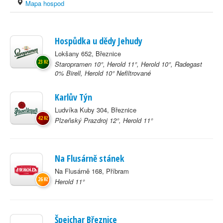
Mapa hospod
Hospůdka u dědy Jehudy
Lokšany 652, Březnice
23 Kč
Staropramen 10°, Herold 11°, Herold 10°, Radegast
0% Birell, Herold 10° Nefiltrované
Karlův Týn
Ludvíka Kuby 304, Březnice
42 Kč
Plzeňský Prazdroj 12°, Herold 11°
Na Flusárně stánek
Na Flusárně 168, Příbram
26 Kč
Herold 11°
Špejchar Březnice