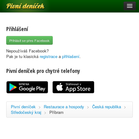
Pivní deníček
Restaurace a hospody
Pivní mapa
Přihlášení
Pivní značky
Přihlásit se přes Facebook
Nápověda
Nepoužíváš Facebook?
Pak je tu klasická
registrace
a
přihlašení
.
Pivní deníček pro chytré telefony
Přihlásit se
Registrace
Pivní deníček
>
Restaurace a hospody
>
Česká republika
>
Středočeský kraj
>
Příbram