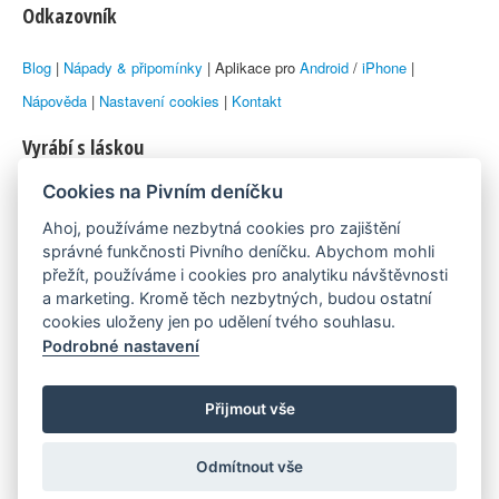
Odkazovník
Blog
|
Nápady & připomínky
| Aplikace pro
Android
/
iPhone
|
Nápověda
|
Nastavení cookies
|
Kontakt
Vyrábí s láskou
Cookies na Pivním deníčku
© 2010–2026 by
Lukáš Zeman
aka Emka
Ahoj, používáme nezbytná cookies pro zajištění
Máme rádi
správné funkčnosti Pivního deníčku. Abychom mohli
přežít, používáme i cookies pro analytiku návštěvnosti
a marketing. Kromě těch nezbytných, budou ostatní
Pivní.info
cookies uloženy jen po udělení tvého souhlasu.
Podrobné nastavení
Poznámka pod čarou
Pivní deníček je nezávislý zdroj, který není spjat s žádným
Přijmout vše
konkrétním pivovarem ani restaurací. Názory uživatelů nemusí nutně
Odmítnout vše
reprezentovat názory tvůrců Deníčku.