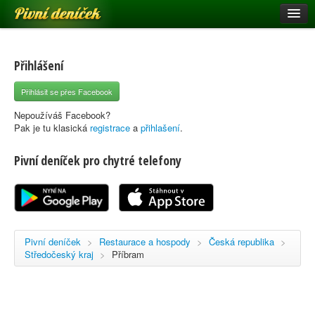
Pivní deníček
Restaurace a hospody
Pivní mapa
Přihlášení
Pivní značky
Přihlásit se přes Facebook
Nápověda
Nepoužíváš Facebook?
Pak je tu klasická
registrace
a
přihlašení
.
Pivní deníček pro chytré telefony
Přihlásit se
Registrace
Pivní deníček
>
Restaurace a hospody
>
Česká republika
>
Středočeský kraj
>
Příbram