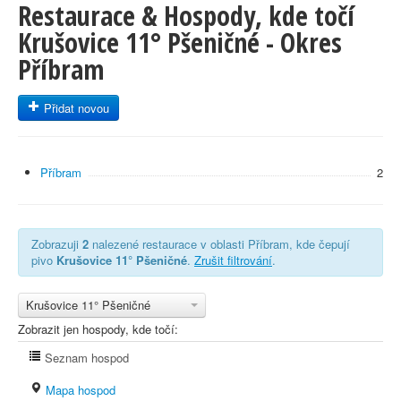
Restaurace & Hospody, kde točí
Krušovice 11° Pšeničné - Okres
Příbram
Přidat novou
Příbram
2
Zobrazuji
2
nalezené restaurace v oblasti Příbram, kde čepují
pivo
Krušovice 11° Pšeničné
.
Zrušit filtrování
.
Krušovice 11° Pšeničné
Zobrazit jen hospody, kde točí:
Seznam hospod
Mapa hospod