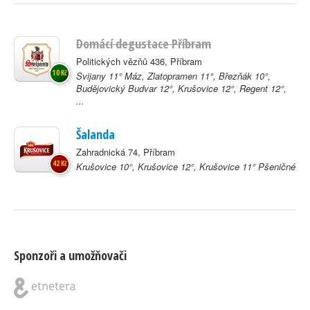
Domácí degustace Příbram
Politických vězňů 436, Příbram
10 Kč
Svijany 11° Máz, Zlatopramen 11°, Březňák 10°,
Budějovický Budvar 12°, Krušovice 12°, Regent 12°,
...
Šalanda
Zahradnická 74, Příbram
42 Kč
Krušovice 10°, Krušovice 12°, Krušovice 11° Pšeničné
Sponzoři a umožňovači