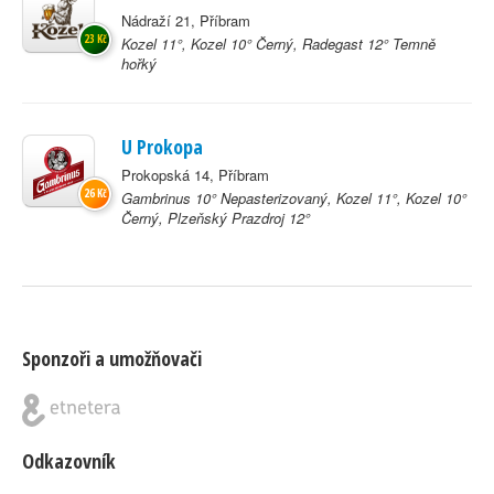
Nádraží 21, Příbram
23 Kč
Kozel 11°, Kozel 10° Černý, Radegast 12° Temně
hořký
U Prokopa
Prokopská 14, Příbram
26 Kč
Gambrinus 10° Nepasterizovaný, Kozel 11°, Kozel 10°
Černý, Plzeňský Prazdroj 12°
Sponzoři a umožňovači
Odkazovník