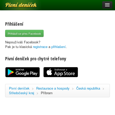
Pivní deníček
Restaurace a hospody
Pivní mapa
Přihlášení
Pivní značky
Přihlásit se přes Facebook
Nápověda
Nepoužíváš Facebook?
Pak je tu klasická
registrace
a
přihlašení
.
Pivní deníček pro chytré telefony
Přihlásit se
Registrace
Pivní deníček
>
Restaurace a hospody
>
Česká republika
>
Středočeský kraj
>
Příbram