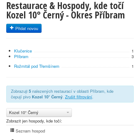
Restaurace & Hospody, kde točí
Kozel 10° Černý - Okres Příbram
Přidat novou
Klučenice
1
Příbram
3
Rožmitál pod Třemšínem
1
Zobrazuji
5
nalezených restaurací v oblasti Příbram, kde
čepují pivo
Kozel 10° Černý
.
Zrušit filtrování
.
Kozel 10° Černý
Zobrazit jen hospody, kde točí:
Seznam hospod