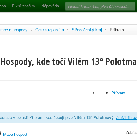
apa
Pivní značky
Nápověda
race a hospody
>
Česká republika
>
Středočeský kraj
>
Příbram
 Hospody, kde točí Vilém 13° Polotma
1
Příbram
aurace v oblasti Příbram, kde čepují pivo
Vilém 13° Polotmavý
.
Zrušit filtro
Zobraz
Mapa hospod