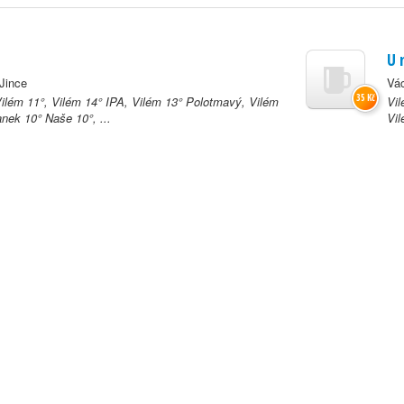
U 
Jince
Vác
35 Kč
Vilém 11°, Vilém 14° IPA, Vilém 13° Polotmavý, Vilém
Vil
nek 10° Naše 10°, ...
Vil