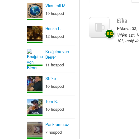
Vlastimil M.
19 hospod
Eška
Honza L.
Eškova 33, 
25 Kč
Vilém 12°, 
12 hospod
10°, malý Ja
Knajpíno von
Bierer
11 hospod
Strike
10 hospod
Tom K.
10 hospod
Pankramu.cz
7 hospod