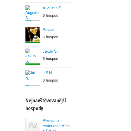
Augustin Š.
6 hospod
Pavlas
6 hospod
Jakub S.
6 hospod
Jiří N.
6 hospod
Nejnavštěvovanější
hospody
Pivovar a
restaurace Vítek
z Prčice