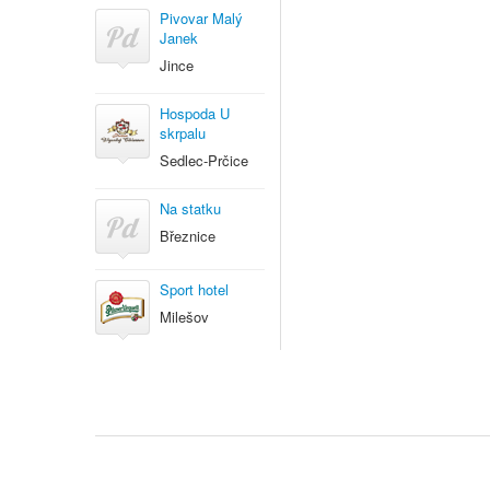
Pivovar Malý
Janek
Jince
Hospoda U
skrpalu
Sedlec-Prčice
Na statku
Březnice
Sport hotel
Milešov