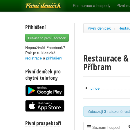
Pivní deníček
Restaurace a hospody
Pivní m
Přihlášení
Pivní deníček
>
Restau
Přihlásit se přes Facebook
Nepoužíváš Facebook?
Pak je tu klasická
Restaurace &
registrace
a
přihlašení
.
Příbram
Pivní deníček pro
chytré telefony
Jince
Zobrazuji
2
nalezené rest
Pivní prospektoři
Seznam hospod