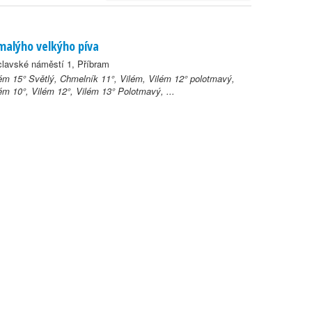
malýho velkýho píva
lavské náměstí 1, Příbram
ém 15° Světlý, Chmelník 11°, Vilém, Vilém 12° polotmavý,
ém 10°, Vilém 12°, Vilém 13° Polotmavý, ...