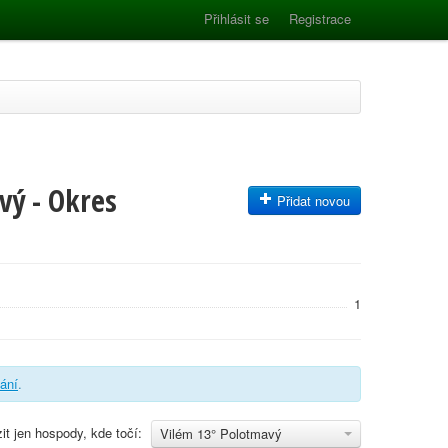
Přihlásit se
Registrace
vý - Okres
Přidat novou
1
vání
.
it jen hospody, kde točí:
Vilém 13° Polotmavý