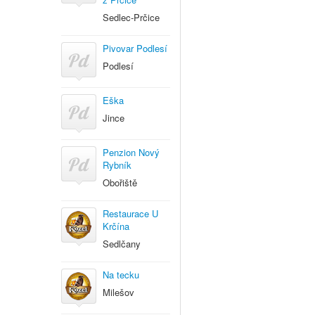
Sedlec-Prčice
Pivovar Podlesí
Podlesí
Eška
Jince
Penzion Nový
Rybník
Obořiště
Restaurace U
Krčína
Sedlčany
Na tecku
Milešov