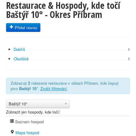
Restaurace & Hospody, kde točí
Baštýř 10° - Okres Příbram
Přidat novou
Dobříš
1
Obořiště
1
Zobrazuji
2
nalezené restaurace v oblasti Příbram, kde čepují
pivo
Baštýř 10°
.
Zrušit filtrování
.
Baštýř 10°
Zobrazit jen hospody, kde točí:
Seznam hospod
Mapa hospod