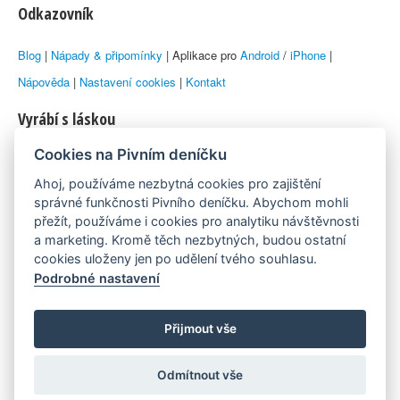
Odkazovník
Blog
|
Nápady & připomínky
| Aplikace pro
Android
/
iPhone
|
Nápověda
|
Nastavení cookies
|
Kontakt
Vyrábí s láskou
Cookies na Pivním deníčku
© 2010–2026 by
Lukáš Zeman
aka Emka
Ahoj, používáme nezbytná cookies pro zajištění
Máme rádi
správné funkčnosti Pivního deníčku. Abychom mohli
přežít, používáme i cookies pro analytiku návštěvnosti
a marketing. Kromě těch nezbytných, budou ostatní
Pivní.info
cookies uloženy jen po udělení tvého souhlasu.
Podrobné nastavení
Poznámka pod čarou
Pivní deníček je nezávislý zdroj, který není spjat s žádným
Přijmout vše
konkrétním pivovarem ani restaurací. Názory uživatelů nemusí nutně
Odmítnout vše
reprezentovat názory tvůrců Deníčku.