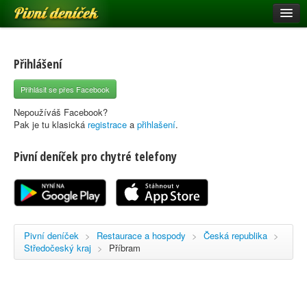
Pivní deníček
Restaurace a hospody
Pivní mapa
Přihlášení
Pivní značky
Přihlásit se přes Facebook
Nápověda
Nepoužíváš Facebook?
Pak je tu klasická
registrace
a
přihlašení
.
Pivní deníček pro chytré telefony
Přihlásit se
Registrace
Pivní deníček
>
Restaurace a hospody
>
Česká republika
>
Středočeský kraj
>
Příbram