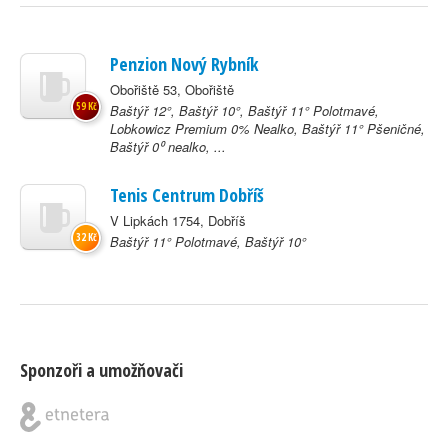
Penzion Nový Rybník
Obořiště 53, Obořiště
59 Kč
Baštýř 12°, Baštýř 10°, Baštýř 11° Polotmavé,
Lobkowicz Premium 0% Nealko, Baštýř 11° Pšeničné,
Baštýř 0⁰ nealko, ...
Tenis Centrum Dobříš
V Lipkách 1754, Dobříš
32 Kč
Baštýř 11° Polotmavé, Baštýř 10°
Sponzoři a umožňovači