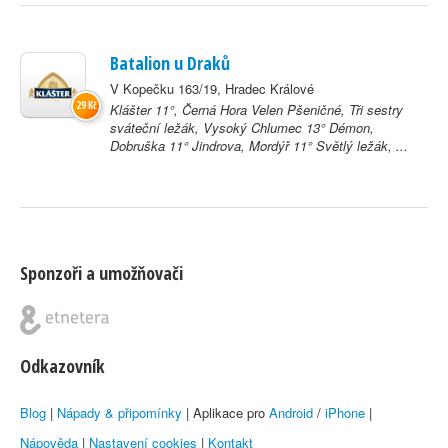
Batalion u Draků
V Kopečku 163/19, Hradec Králové
29 Kč
Klášter 11°, Černá Hora Velen Pšeničné, Tři sestry
sváteční ležák, Vysoký Chlumec 13° Démon,
Dobruška 11° Jindrova, Mordýř 11° Světlý ležák, ...
Sponzoři a umožňovači
Odkazovník
Blog
|
Nápady & připomínky
| Aplikace pro
Android
/
iPhone
|
Nápověda
|
Nastavení cookies
|
Kontakt