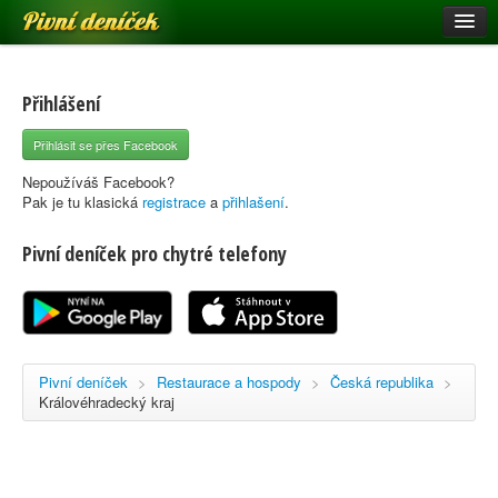
Pivní deníček
Restaurace a hospody
Pivní mapa
Přihlášení
Pivní značky
Přihlásit se přes Facebook
Nápověda
Nepoužíváš Facebook?
Pak je tu klasická
registrace
a
přihlašení
.
Pivní deníček pro chytré telefony
Přihlásit se
Registrace
Pivní deníček
>
Restaurace a hospody
>
Česká republika
>
Královéhradecký kraj