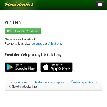
Pivní deníček
Restaurace a hospody
Pivní mapa
Přihlášení
Pivní značky
Přihlásit se přes Facebook
Nápověda
Nepoužíváš Facebook?
Pak je tu klasická
registrace
a
přihlašení
.
Pivní deníček pro chytré telefony
Přihlásit se
Registrace
Pivní deníček
>
Restaurace a hospody
>
Česká republika
>
Královéhradecký kraj