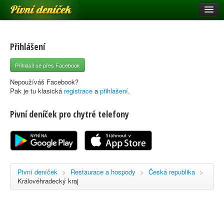
Pivní deníček
Restaurace a hospody
Pivní mapa
Přihlášení
Pivní značky
Přihlásit se přes Facebook
Nápověda
Nepoužíváš Facebook?
Pak je tu klasická
registrace
a
přihlašení
.
Pivní deníček pro chytré telefony
Přihlásit se
Registrace
Pivní deníček
>
Restaurace a hospody
>
Česká republika
>
Královéhradecký kraj