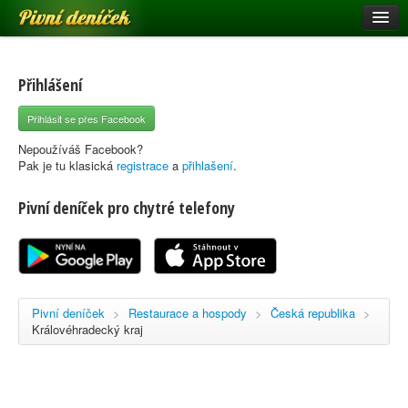
Pivní deníček
Restaurace a hospody
Pivní mapa
Přihlášení
Pivní značky
Přihlásit se přes Facebook
Nápověda
Nepoužíváš Facebook?
Pak je tu klasická
registrace
a
přihlašení
.
Pivní deníček pro chytré telefony
Přihlásit se
Registrace
Pivní deníček
>
Restaurace a hospody
>
Česká republika
>
Královéhradecký kraj