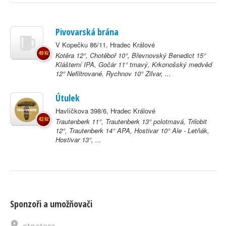
Pivovarská brána
V Kopečku 86/11, Hradec Králové
49 Kč
Kotěra 12°, Chotěboř 10°, Břevnovský Benedict 15°
Klášterní IPA, Gočár 11° tmavý, Krkonošský medvěd
12° Nefiltrované, Rychnov 10° Zilvar, ...
Útulek
Havlíčkova 398/6, Hradec Králové
42 Kč
Trautenberk 11°, Trautenberk 13° polotmavá, Trilobit
12°, Trautenberk 14° APA, Hostivar 10° Ale - Letňák,
Hostivar 13°, ...
Sponzoři a umožňovači