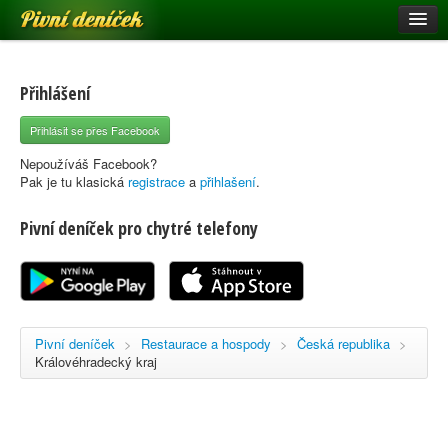
Pivní deníček
Restaurace a hospody
Pivní mapa
Přihlášení
Pivní značky
Přihlásit se přes Facebook
Nápověda
Nepoužíváš Facebook?
Pak je tu klasická
registrace
a
přihlašení
.
Pivní deníček pro chytré telefony
Přihlásit se
Registrace
Pivní deníček
>
Restaurace a hospody
>
Česká republika
>
Královéhradecký kraj