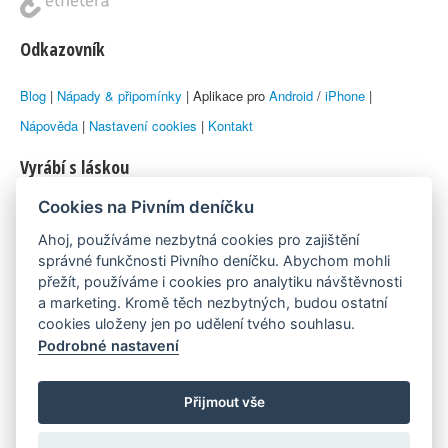
Odkazovník
Blog
|
Nápady & připomínky
| Aplikace pro
Android
/
iPhone
|
Nápověda
|
Nastavení cookies
|
Kontakt
Vyrábí s láskou
Cookies na Pivním deníčku
© 2010–2026 by
Lukáš Zeman
aka Emka
Ahoj, používáme nezbytná cookies pro zajištění
Máme rádi
správné funkčnosti Pivního deníčku. Abychom mohli
přežít, používáme i cookies pro analytiku návštěvnosti
a marketing. Kromě těch nezbytných, budou ostatní
Pivní.info
cookies uloženy jen po udělení tvého souhlasu.
Podrobné nastavení
Poznámka pod čarou
Pivní deníček je nezávislý zdroj, který není spjat s žádným
Přijmout vše
konkrétním pivovarem ani restaurací. Názory uživatelů nemusí nutně