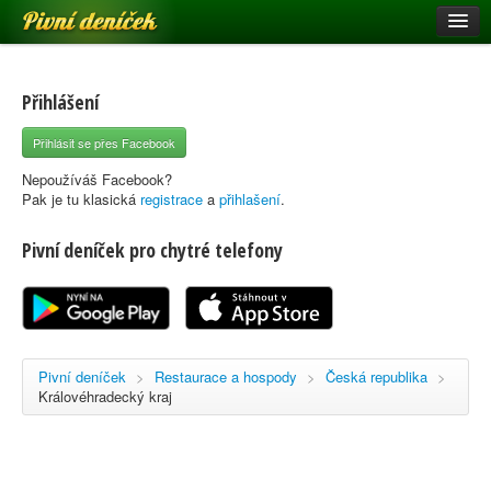
Pivní deníček
Restaurace a hospody
Pivní mapa
Přihlášení
Pivní značky
Přihlásit se přes Facebook
Nápověda
Nepoužíváš Facebook?
Pak je tu klasická
registrace
a
přihlašení
.
Pivní deníček pro chytré telefony
Přihlásit se
Registrace
Pivní deníček
>
Restaurace a hospody
>
Česká republika
>
Královéhradecký kraj