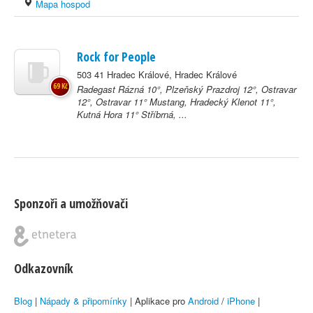
Mapa hospod
Rock for People
503 41 Hradec Králové, Hradec Králové
69 Kč
Radegast Rázná 10°, Plzeňský Prazdroj 12°, Ostravar
12°, Ostravar 11° Mustang, Hradecký Klenot 11°,
Kutná Hora 11° Stříbrná, ...
Sponzoři a umožňovači
Odkazovník
Blog
|
Nápady & připomínky
| Aplikace pro
Android
/
iPhone
|