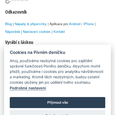
Odkazovník
Blog
|
Nápady & připomínky
| Aplikace pro
Android
/
iPhone
|
Nápověda
|
Nastavení cookies
|
Kontakt
Vyrábí s láskou
Cookies na Pivním deníčku
© 2010–2026 by
Lukáš Zeman
aka Emka
Ahoj, používáme nezbytná cookies pro zajištění
Máme rádi
správné funkčnosti Pivního deníčku. Abychom mohli
přežít, používáme i cookies pro analytiku návštěvnosti
a marketing. Kromě těch nezbytných, budou ostatní
Pivní.info
cookies uloženy jen po udělení tvého souhlasu.
Podrobné nastavení
Poznámka pod čarou
Pivní deníček je nezávislý zdroj, který není spjat s žádným
Přijmout vše
konkrétním pivovarem ani restaurací. Názory uživatelů nemusí nutně