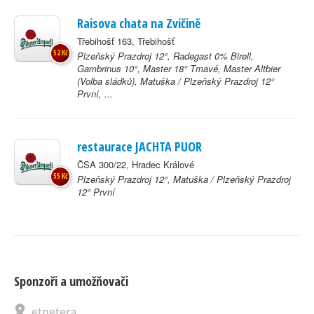
Raisova chata na Zvičině
Třebihošť 163, Třebihošť
52 Kč
Plzeňský Prazdroj 12°, Radegast 0% Birell,
Gambrinus 10°, Master 18° Tmavé, Master Altbier
(Volba sládků), Matuška / Plzeňský Prazdroj 12°
První, ...
restaurace JACHTA PUOR
ČSA 300/22, Hradec Králové
55 Kč
Plzeňský Prazdroj 12°, Matuška / Plzeňský Prazdroj
12° První
Sponzoři a umožňovači