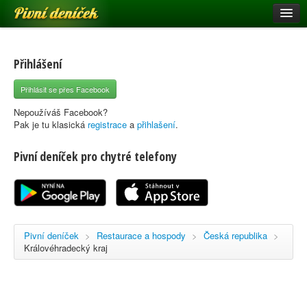
Pivní deníček
Restaurace a hospody
Pivní mapa
Přihlášení
Pivní značky
Přihlásit se přes Facebook
Nápověda
Nepoužíváš Facebook?
Pak je tu klasická
registrace
a
přihlašení
.
Pivní deníček pro chytré telefony
Přihlásit se
Registrace
Pivní deníček
>
Restaurace a hospody
>
Česká republika
>
Královéhradecký kraj