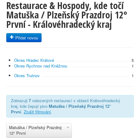
Restaurace & Hospody, kde točí
Matuška / Plzeňský Prazdroj 12°
První - Královéhradecký kraj
Přidat novou
Okres Hradec Králové
5
Okres Rychnov nad Kněžnou
1
Okres Trutnov
1
Zobrazuji
7
nalezených restaurací v oblasti Královéhradecký
kraj, kde čepují pivo
Matuška / Plzeňský Prazdroj 12°
První
.
Zrušit filtrování
.
Matuška / Plzeňský Prazdroj
12° První