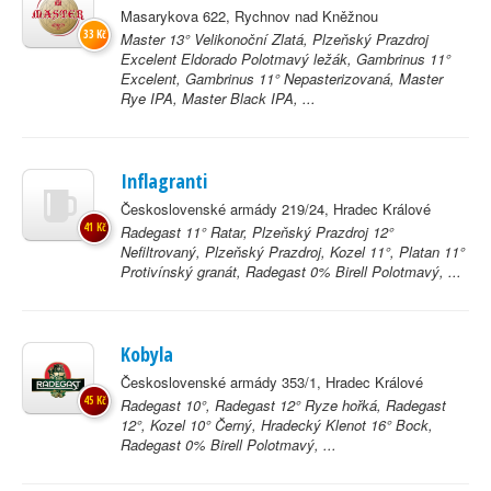
Masarykova 622, Rychnov nad Kněžnou
33 Kč
Master 13° Velikonoční Zlatá, Plzeňský Prazdroj
Excelent Eldorado Polotmavý ležák, Gambrinus 11°
Excelent, Gambrinus 11° Nepasterizovaná, Master
Rye IPA, Master Black IPA, ...
Inflagranti
Československé armády 219/24, Hradec Králové
41 Kč
Radegast 11° Ratar, Plzeňský Prazdroj 12°
Nefiltrovaný, Plzeňský Prazdroj, Kozel 11°, Platan 11°
Protivínský granát, Radegast 0% Birell Polotmavý, ...
Kobyla
Československé armády 353/1, Hradec Králové
45 Kč
Radegast 10°, Radegast 12° Ryze hořká, Radegast
12°, Kozel 10° Černý, Hradecký Klenot 16° Bock,
Radegast 0% Birell Polotmavý, ...