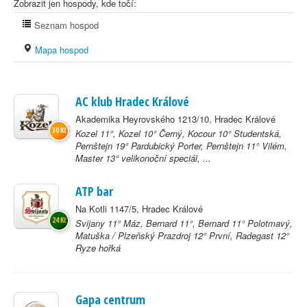
Zobrazit jen hospody, kde točí:
Seznam hospod
Mapa hospod
AC klub Hradec Králové
Akademika Heyrovského 1213/10, Hradec Králové
30 Kč
Kozel 11°, Kozel 10° Černý, Kocour 10° Studentská,
Pernštejn 19° Pardubický Porter, Pernštejn 11° Vilém,
Master 13° velikonoční speciál, ...
ATP bar
Na Kotli 1147/5, Hradec Králové
24 Kč
Svijany 11° Máz, Bernard 11°, Bernard 11° Polotmavý,
Matuška / Plzeňský Prazdroj 12° První, Radegast 12°
Ryze hořká
Gapa centrum