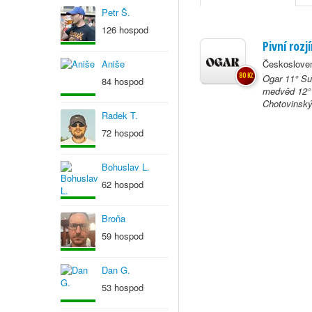
Petr Š.
126 hospod
Pivní rozj
Aniše
Českosloven
80 Kč
Ogar 11° Su
84 hospod
medvěd 12° 
Chotovinský
Radek T.
72 hospod
Bohuslav L.
62 hospod
Broňa
59 hospod
Dan G.
53 hospod