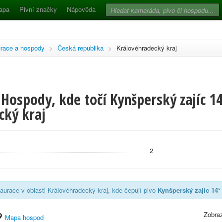
apa
Pivní značky
Nápověda
race a hospody
>
Česká republika
>
Královéhradecký kraj
Hospody, kde točí Kynšperský zajíc 14
cký kraj
2
aurace v oblasti Královéhradecký kraj, kde čepují pivo
Kynšperský zajíc 14°
Zobraz
Mapa hospod