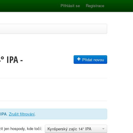
Přihlásit se
Registrace
° IPA -
Přidat novou
 IPA
.
Zrušit filtrování
.
it jen hospody, kde točí:
Kynšperský zajíc 14° IPA