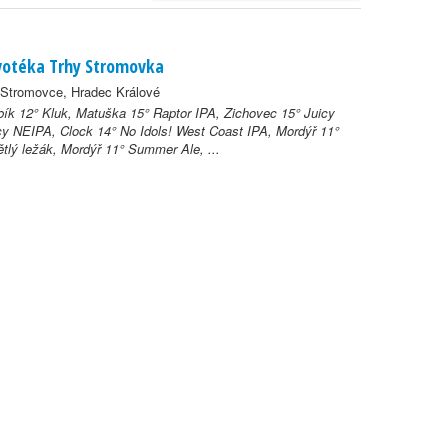
votéka Trhy Stromovka
 Stromovce, Hradec Králové
ík 12° Kluk, Matuška 15° Raptor IPA, Zichovec 15° Juicy
y NEIPA, Clock 14° No Idols! West Coast IPA, Mordýř 11°
tlý ležák, Mordýř 11° Summer Ale, ...