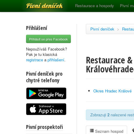
Pivní deníček
Restaurace a hospody
Pivní m
Přihlášení
Pivní deníček
>
Restau
Přihlásit se přes Facebook
Nepoužíváš Facebook?
Pak je tu klasická
Restaurace & 
registrace
a
přihlašení
.
Královéhrade
Pivní deníček pro
chytré telefony
Okres Hradec Králové
Zobrazuji
2
nalezené rest
Pivní prospektoři
Seznam hospod