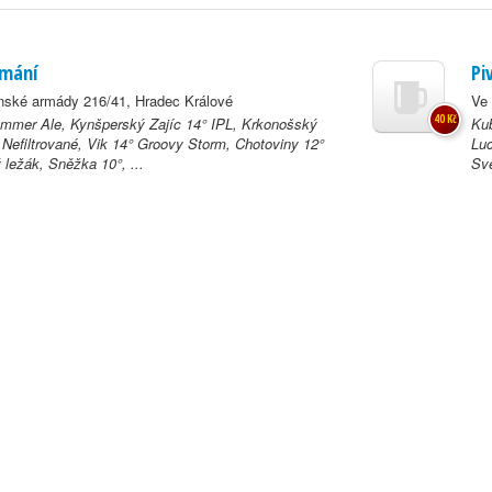
ímání
Pi
ské armády 216/41, Hradec Králové
Ve
40 Kč
mmer Ale, Kynšperský Zajíc 14° IPL, Krkonošský
Kub
Nefiltrované, Vik 14° Groovy Storm, Chotoviny 12°
Luc
 ležák, Sněžka 10°, ...
Svě