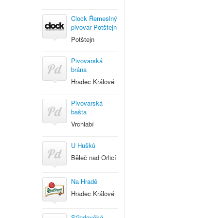
Clock Řemeslný
pivovar Potštejn
Potštejn
Pivovarská
brána
Hradec Králové
Pivovarská
bašta
Vrchlabí
U Hušků
Běleč nad Orlicí
Na Hradě
Hradec Králové
Středověká