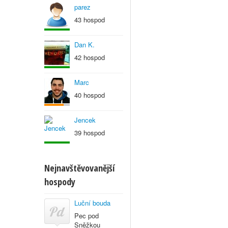
parez
43 hospod
Dan K.
42 hospod
Marc
40 hospod
Jencek
39 hospod
Nejnavštěvovanější
hospody
Luční bouda
Pec pod
Sněžkou