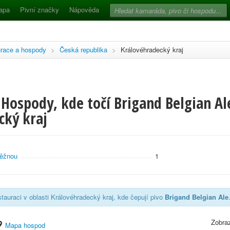
apa
Pivní značky
Nápověda
race a hospody
>
Česká republika
>
Královéhradecký kraj
Hospody, kde točí Brigand Belgian Ale
cký kraj
ěžnou
1
tauraci v oblasti Královéhradecký kraj, kde čepují pivo
Brigand Belgian Ale
Zobraz
Mapa hospod