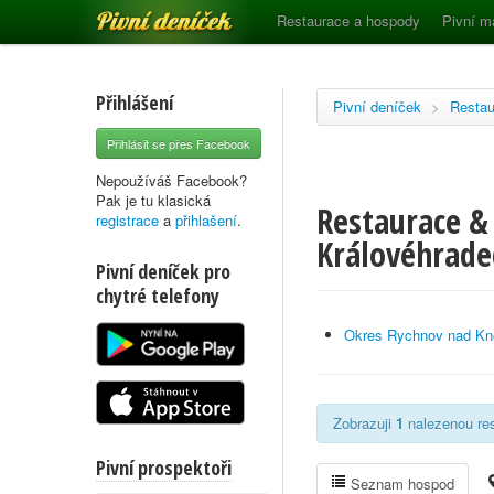
Pivní deníček
Restaurace a hospody
Pivní m
Přihlášení
Pivní deníček
>
Restau
Přihlásit se přes Facebook
Nepoužíváš Facebook?
Pak je tu klasická
Restaurace & 
registrace
a
přihlašení
.
Královéhrade
Pivní deníček pro
chytré telefony
Okres Rychnov nad Kn
Zobrazuji
1
nalezenou res
Pivní prospektoři
Seznam hospod