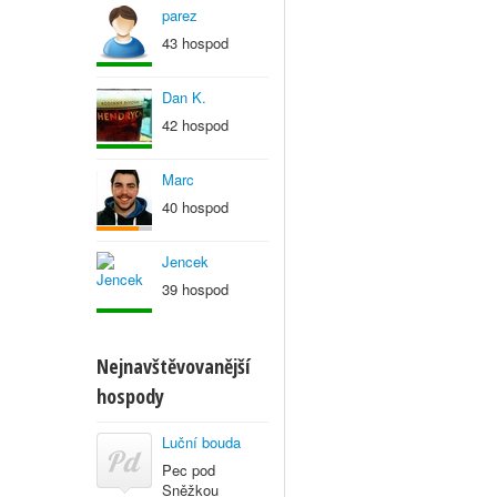
parez
43 hospod
Dan K.
42 hospod
Marc
40 hospod
Jencek
39 hospod
Nejnavštěvovanější
hospody
Luční bouda
Pec pod
Sněžkou