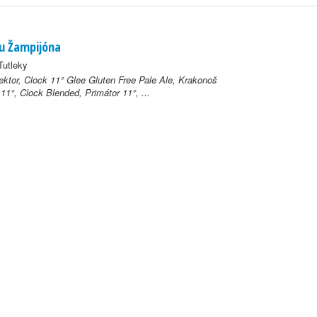
u Žampijóna
Tutleky
ektor, Clock 11° Glee Gluten Free Pale Ale, Krakonoš
 11°, Clock Blended, Primátor 11°, ...