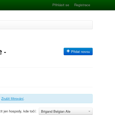
Přihlásit se
Registrace
 -
Přidat novou
.
Zrušit filtrování
.
it jen hospody, kde točí:
Brigand Belgian Ale