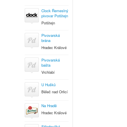
Clock Řemeslný
pivovar Potštejn
Potštejn
Pivovarská
brána
Hradec Králové
Pivovarská
bašta
Vrchlabí
U Hušků
Běleč nad Orlicí
Na Hradě
Hradec Králové
Středověká