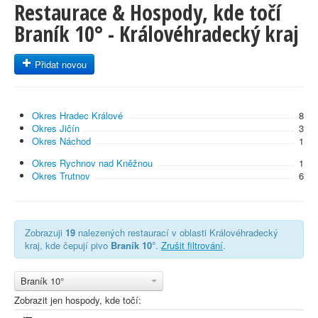
Restaurace & Hospody, kde točí
Braník 10° - Královéhradecký kraj
Přidat novou
Okres Hradec Králové
8
Okres Jičín
3
Okres Náchod
1
Okres Rychnov nad Kněžnou
1
Okres Trutnov
6
Zobrazuji
19
nalezených restaurací v oblasti Královéhradecký
kraj, kde čepují pivo
Braník 10°
.
Zrušit filtrování
.
Braník 10°
Zobrazit jen hospody, kde točí: