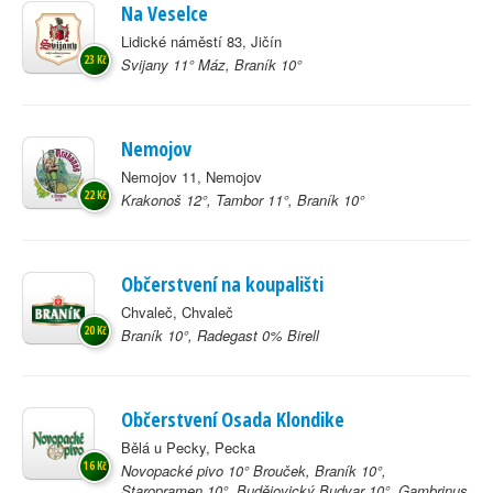
Na Veselce
Lidické náměstí 83, Jičín
23 Kč
Svijany 11° Máz, Braník 10°
Nemojov
Nemojov 11, Nemojov
22 Kč
Krakonoš 12°, Tambor 11°, Braník 10°
Občerstvení na koupališti
Chvaleč, Chvaleč
20 Kč
Braník 10°, Radegast 0% Birell
Občerstvení Osada Klondike
Bělá u Pecky, Pecka
16 Kč
Novopacké pivo 10° Brouček, Braník 10°,
Staropramen 10°, Budějovický Budvar 10°, Gambrinus