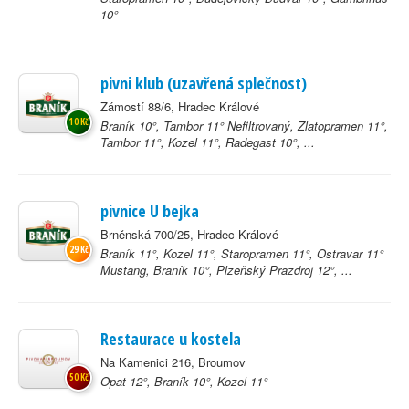
10°
pivni klub (uzavřená splečnost)
Zámostí 88/6, Hradec Králové
10 Kč
Braník 10°, Tambor 11° Nefiltrovaný, Zlatopramen 11°,
Tambor 11°, Kozel 11°, Radegast 10°, ...
pivnice U bejka
Brněnská 700/25, Hradec Králové
29 Kč
Braník 11°, Kozel 11°, Staropramen 11°, Ostravar 11°
Mustang, Braník 10°, Plzeňský Prazdroj 12°, ...
Restaurace u kostela
Na Kamenici 216, Broumov
50 Kč
Opat 12°, Braník 10°, Kozel 11°