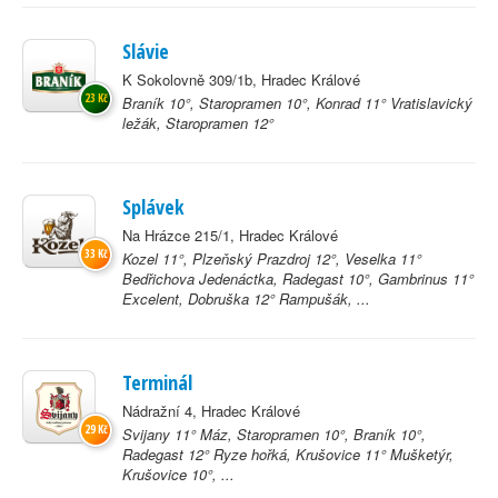
Slávie
K Sokolovně 309/1b, Hradec Králové
23 Kč
Braník 10°, Staropramen 10°, Konrad 11° Vratislavický
ležák, Staropramen 12°
Splávek
Na Hrázce 215/1, Hradec Králové
33 Kč
Kozel 11°, Plzeňský Prazdroj 12°, Veselka 11°
Bedřichova Jedenáctka, Radegast 10°, Gambrinus 11°
Excelent, Dobruška 12° Rampušák, ...
Terminál
Nádražní 4, Hradec Králové
29 Kč
Svijany 11° Máz, Staropramen 10°, Braník 10°,
Radegast 12° Ryze hořká, Krušovice 11° Mušketýr,
Krušovice 10°, ...