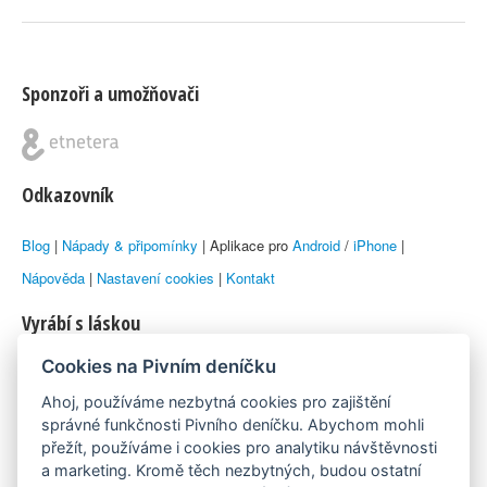
Sponzoři a umožňovači
Odkazovník
Blog
|
Nápady & připomínky
| Aplikace pro
Android
/
iPhone
|
Nápověda
|
Nastavení cookies
|
Kontakt
Vyrábí s láskou
Cookies na Pivním deníčku
© 2010–2026 by
Lukáš Zeman
aka Emka
Ahoj, používáme nezbytná cookies pro zajištění
Máme rádi
správné funkčnosti Pivního deníčku. Abychom mohli
přežít, používáme i cookies pro analytiku návštěvnosti
a marketing. Kromě těch nezbytných, budou ostatní
Pivní.info