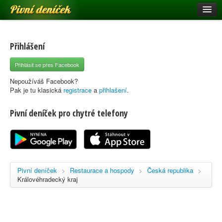
Pivní deníček
Restaurace a hospody
Pivní mapa
Přihlášení
Pivní značky
Přihlásit se přes Facebook
Nápověda
Nepoužíváš Facebook?
Pak je tu klasická
registrace
a
přihlašení
.
Pivní deníček pro chytré telefony
Přihlásit se
Registrace
Pivní deníček
>
Restaurace a hospody
>
Česká republika
>
Královéhradecký kraj