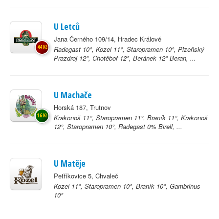
U Letců
Jana Černého 109/14, Hradec Králové
44 Kč
Radegast 10°, Kozel 11°, Staropramen 10°, Plzeňský
Prazdroj 12°, Chotěboř 12°, Beránek 12° Beran, ...
U Machače
Horská 187, Trutnov
16 Kč
Krakonoš 11°, Staropramen 11°, Braník 11°, Krakonoš
12°, Staropramen 10°, Radegast 0% Birell, ...
U Matěje
Petříkovice 5, Chvaleč
Kozel 11°, Staropramen 10°, Braník 10°, Gambrinus
10°