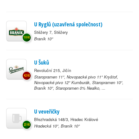
U Ryglů (uzavřená společnost)
Stěžery 7, Stěžery
10 Kč
Braník 10°
U Šuků
Revoluční 215, Jičín
42 Kč
Staropramen 11°, Novopacké pivo 11° Kryštof,
Novopacké pivo 12° Kumburák, Staropramen 10°,
Braník 10°, Staropramen 0% Nealko, ...
U veveřičky
Březhradská 148/3, Hradec Králové
23 Kč
Hradecká 10°, Braník 10°