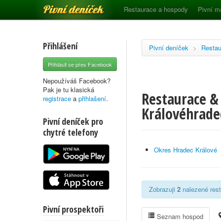
Pivní deníček
Restaurace a hospody
Pivní m
Přihlášení
Pivní deníček
>
Restau
Přihlásit se přes Facebook
Nepoužíváš Facebook?
Pak je tu klasická
Restaurace & 
registrace
a
přihlašení
.
Královéhrade
Pivní deníček pro
chytré telefony
Okres Hradec Králové
Zobrazuji
2
nalezené rest
Pivní prospektoři
Seznam hospod