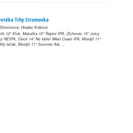
votéka Trhy Stromovka
 Stromovce, Hradec Králové
ík 12° Kluk, Matuška 15° Raptor IPA, Zichovec 15° Juicy
y NEIPA, Clock 14° No Idols! West Coast IPA, Mordýř 11°
tlý ležák, Mordýř 11° Summer Ale, ...