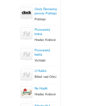
Clock Řemeslný
pivovar Potštejn
Potštejn
Pivovarská
brána
Hradec Králové
Pivovarská
bašta
Vrchlabí
U Hušků
Běleč nad Orlicí
Na Hradě
Hradec Králové
Středověká