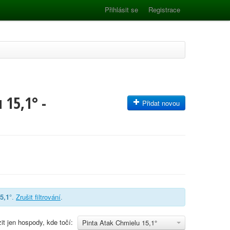
Přihlásit se
Registrace
 15,1° -
Přidat novou
5,1°
.
Zrušit filtrování
.
it jen hospody, kde točí:
Pinta Atak Chmielu 15,1°