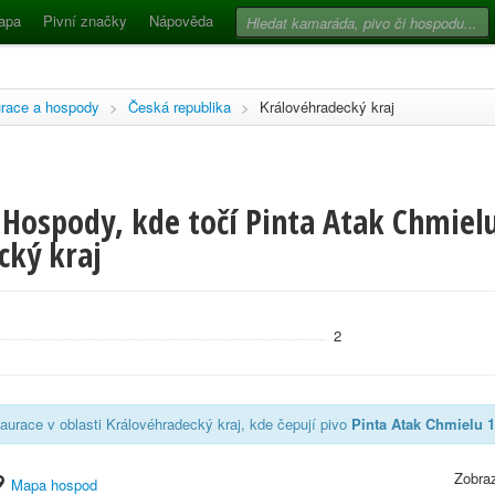
apa
Pivní značky
Nápověda
race a hospody
>
Česká republika
>
Královéhradecký kraj
Hospody, kde točí Pinta Atak Chmielu
cký kraj
2
aurace v oblasti Královéhradecký kraj, kde čepují pivo
Pinta Atak Chmielu 1
Zobraz
Mapa hospod