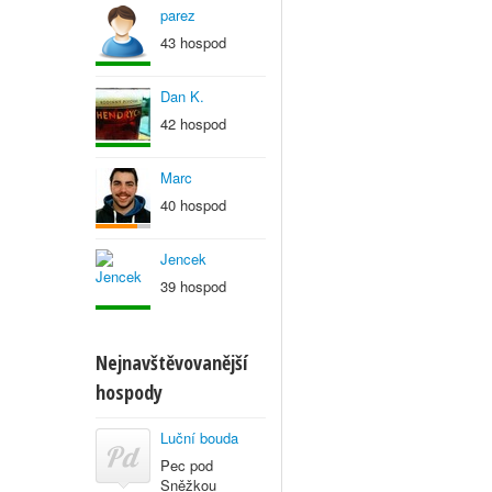
parez
43 hospod
Dan K.
42 hospod
Marc
40 hospod
Jencek
39 hospod
Nejnavštěvovanější
hospody
Luční bouda
Pec pod
Sněžkou