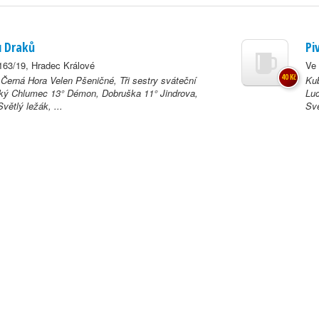
u Draků
Pi
63/19, Hradec Králové
Ve
40 Kč
 Černá Hora Velen Pšeničné, Tři sestry sváteční
Kub
ký Chlumec 13° Démon, Dobruška 11° Jindrova,
Luc
větlý ležák, ...
Svě