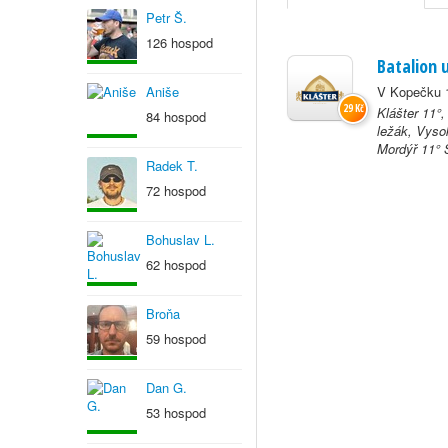
Petr Š.
126 hospod
Batalion 
Aniše
V Kopečku 1
29 Kč
Klášter 11°,
84 hospod
ležák, Vyso
Mordýř 11° S
Radek T.
72 hospod
Bohuslav L.
62 hospod
Broňa
59 hospod
Dan G.
53 hospod