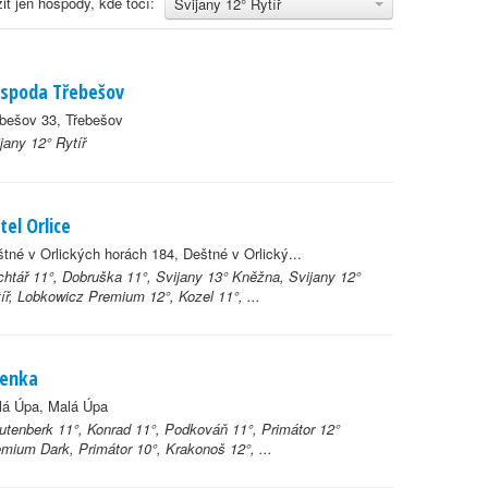
it jen hospody, kde točí:
Svijany 12° Rytíř
spoda Třebešov
bešov 33, Třebešov
jany 12° Rytíř
tel Orlice
tné v Orlických horách 184, Deštné v Orlický...
htář 11°, Dobruška 11°, Svijany 13° Kněžna, Svijany 12°
íř, Lobkowicz Premium 12°, Kozel 11°, ...
lenka
lá Úpa, Malá Úpa
utenberk 11°, Konrad 11°, Podkováň 11°, Primátor 12°
mium Dark, Primátor 10°, Krakonoš 12°, ...