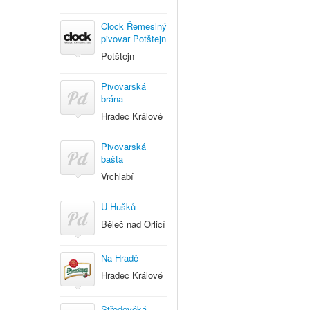
Clock Řemeslný
pivovar Potštejn
Potštejn
Pivovarská
brána
Hradec Králové
Pivovarská
bašta
Vrchlabí
U Hušků
Běleč nad Orlicí
Na Hradě
Hradec Králové
Středověká