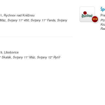
Šp
61, Rychnov nad Kněžnou
Pra
69 Kč
 Máz, Svijany 11° 450, Svijany 11° Fanda, Svijany
Plz
Koz
Rad
19, Libošovice
 Skalák, Svijany 11° Máz, Svijany 12° Rytíř