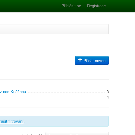
Přihlásit se
Registrace
Přidat novou
v nad Kněžnou
3
4
rušit filtrování
.