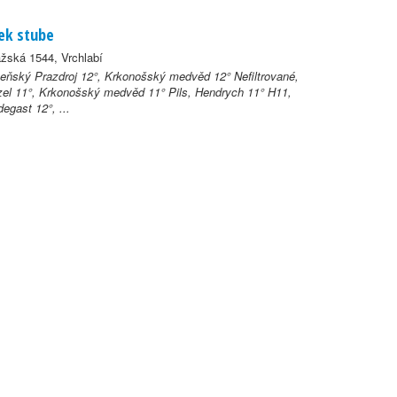
ek stube
žská 1544, Vrchlabí
eňský Prazdroj 12°, Krkonošský medvěd 12° Nefiltrované,
el 11°, Krkonošský medvěd 11° Pils, Hendrych 11° H11,
egast 12°, ...