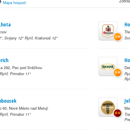
Zobraz
Mapa hospod
Lhota
Ho
tnov
Tře
33 Kč
°, Svijany 12° Rytíř, Krakonoš 12°
Svi
rich
Ho
ka 292, Pec pod Sněžkou
Deš
35 Kč
Rytíř, Primátor 11°
Ryc
Ryt
mbousek
Je
 60, Nové Město nad Metují
Ma
65 Kč
Rytíř, Primátor 11°
Tra
Pre