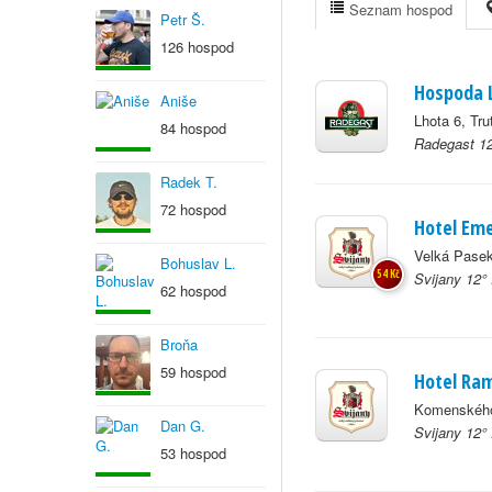
Seznam hospod
Petr Š.
126 hospod
Hospoda 
Aniše
Lhota 6, Tru
84 hospod
Radegast 12
Radek T.
72 hospod
Hotel Eme
Velká Pase
Bohuslav L.
54 Kč
Svijany 12° 
62 hospod
Broňa
59 hospod
Hotel Ra
Komenského
Dan G.
Svijany 12° 
53 hospod