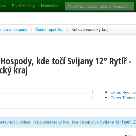
apa
Pivní značky
Nápověda
race a hospody
>
Česká republika
>
Královéhradecký kraj
Hospody, kde točí Svijany 12° Rytíř -
cký kraj
1
Okres Rychno
1
Okres Trutnov
staurací v oblasti Královéhradecký kraj, kde čepují pivo
Svijany 12° Rytíř
.
Z