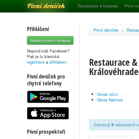
Pivní deníček
Restaurace a hospody
Pivní m
Přihlášení
Pivní deníček
>
Restau
Přihlásit se přes Facebook
Nepoužíváš Facebook?
Pak je tu klasická
Restaurace & 
registrace
a
přihlašení
.
Královéhrade
Pivní deníček pro
chytré telefony
Okres Jičín
Okres Náchod
Zobrazuji
9
nalezených re
Pivní prospektoři