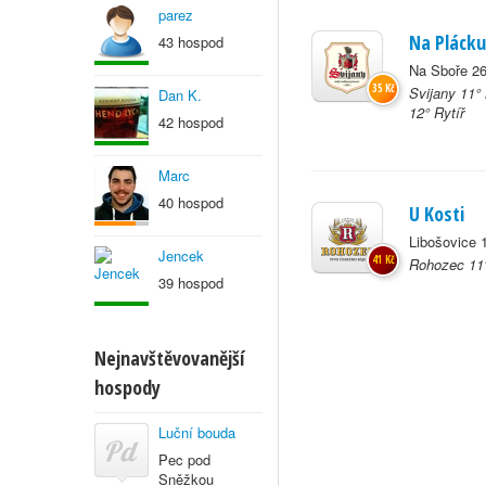
parez
Na Plácku
43 hospod
Na Sboře 2
35 Kč
Svijany 11°
Dan K.
12° Rytíř
42 hospod
Marc
40 hospod
U Kosti
Libošovice 
Jencek
41 Kč
Rohozec 11°
39 hospod
Nejnavštěvovanější
hospody
Luční bouda
Pec pod
Sněžkou