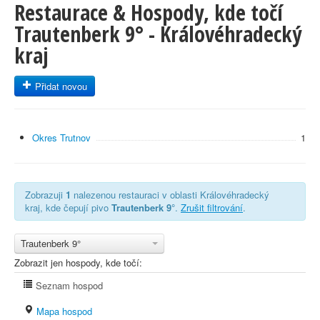
Restaurace & Hospody, kde točí
Trautenberk 9° - Královéhradecký
kraj
Přidat novou
Okres Trutnov
1
Zobrazuji
1
nalezenou restauraci v oblasti Královéhradecký
kraj, kde čepují pivo
Trautenberk 9°
.
Zrušit filtrování
.
Trautenberk 9°
Zobrazit jen hospody, kde točí:
Seznam hospod
Mapa hospod