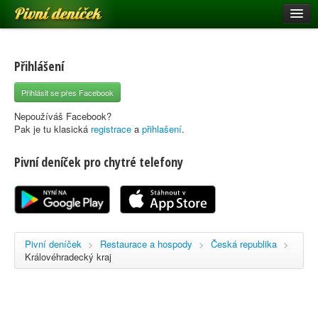
Pivní deníček
Restaurace a hospody
Pivní mapa
Přihlášení
Pivní značky
Přihlásit se přes Facebook
Nápověda
Nepoužíváš Facebook?
Pak je tu klasická
registrace
a
přihlašení
.
Pivní deníček pro chytré telefony
Přihlásit se
Registrace
Pivní deníček
>
Restaurace a hospody
>
Česká republika
>
Královéhradecký kraj