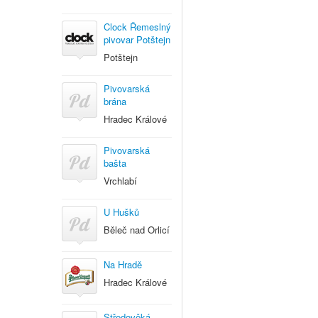
Clock Řemeslný
pivovar Potštejn
Potštejn
Pivovarská
brána
Hradec Králové
Pivovarská
bašta
Vrchlabí
U Hušků
Běleč nad Orlicí
Na Hradě
Hradec Králové
Středověká