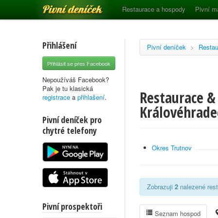
Pivní deníček
Restaurace a hospody
Pivní m
Přihlášení
Pivní deníček
>
Restau
Přihlásit se přes Facebook
Nepoužíváš Facebook?
Pak je tu klasická
Restaurace &
registrace
a
přihlašení
.
Královéhrade
Pivní deníček pro
chytré telefony
Okres Trutnov
Zobrazuji
2
nalezené rest
Pivní prospektoři
Seznam hospod