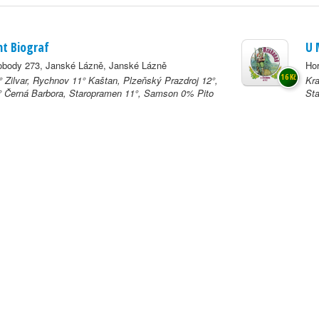
t Biograf
U 
obody 273, Janské Lázně, Janské Lázně
Hor
16 Kč
 Zilvar, Rychnov 11° Kaštan, Plzeňský Prazdroj 12°,
Kra
° Černá Barbora, Staropramen 11°, Samson 0% Pito
Sta