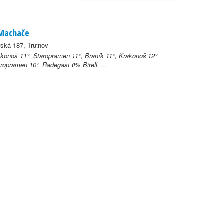
Machače
ská 187, Trutnov
konoš 11°, Staropramen 11°, Braník 11°, Krakonoš 12°,
ropramen 10°, Radegast 0% Birell, ...