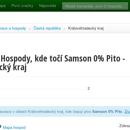
apa
Pivní značky
Nápověda
race a hospody
>
Česká republika
>
Královéhradecký kraj
 Hospody, kde točí Samson 0% Pito -
cký kraj
2
aurace v oblasti Královéhradecký kraj, kde čepují pivo
Samson 0% Pito
.
Zru
Zobraz
Mapa hospod