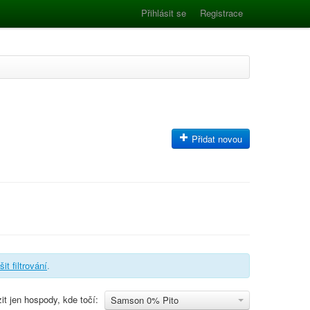
Přihlásit se
Registrace
Přidat novou
šit filtrování
.
it jen hospody, kde točí:
Samson 0% Pito