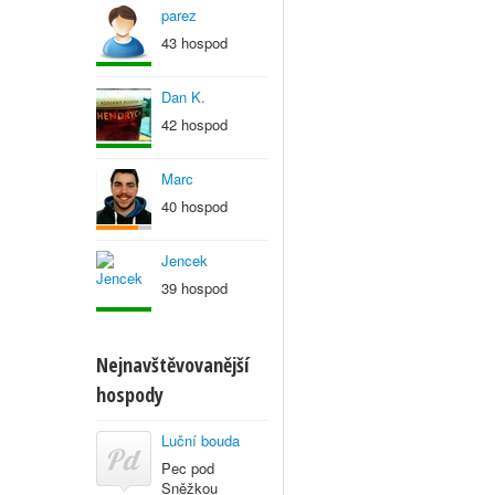
parez
43 hospod
Dan K.
42 hospod
Marc
40 hospod
Jencek
39 hospod
Nejnavštěvovanější
hospody
Luční bouda
Pec pod
Sněžkou