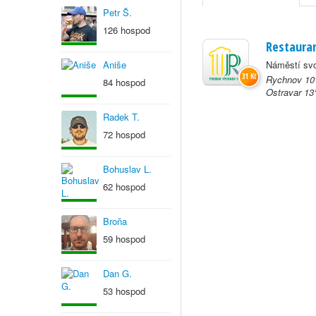
Petr Š.
126 hospod
Restauran
Aniše
Náměstí sv
31 Kč
Rychnov 10°
84 hospod
Ostravar 13
Radek T.
72 hospod
Bohuslav L.
62 hospod
Broňa
59 hospod
Dan G.
53 hospod