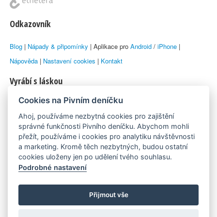
Odkazovník
Blog
|
Nápady & připomínky
| Aplikace pro
Android
/
iPhone
|
Nápověda
|
Nastavení cookies
|
Kontakt
Vyrábí s láskou
Cookies na Pivním deníčku
© 2010–2026 by
Lukáš Zeman
aka Emka
Ahoj, používáme nezbytná cookies pro zajištění
Máme rádi
správné funkčnosti Pivního deníčku. Abychom mohli
přežít, používáme i cookies pro analytiku návštěvnosti
a marketing. Kromě těch nezbytných, budou ostatní
Pivní.info
cookies uloženy jen po udělení tvého souhlasu.
Podrobné nastavení
Poznámka pod čarou
Pivní deníček je nezávislý zdroj, který není spjat s žádným
Přijmout vše
konkrétním pivovarem ani restaurací. Názory uživatelů nemusí nutně