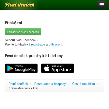
Pivní deníček
Restaurace a hospody
Pivní mapa
Přihlášení
Pivní značky
Přihlásit se přes Facebook
Nápověda
Nepoužíváš Facebook?
Pak je tu klasická
registrace
a
přihlašení
.
Pivní deníček pro chytré telefony
Přihlásit se
Registrace
Pivní deníček
>
Restaurace a hospody
>
Česká republika
>
Královéhradecký kraj