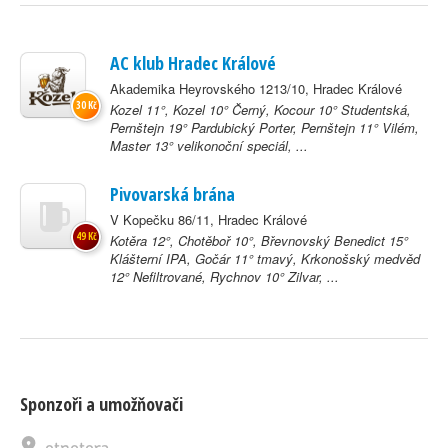
AC klub Hradec Králové
Akademika Heyrovského 1213/10, Hradec Králové
30 Kč
Kozel 11°, Kozel 10° Černý, Kocour 10° Studentská,
Pernštejn 19° Pardubický Porter, Pernštejn 11° Vilém,
Master 13° velikonoční speciál, ...
Pivovarská brána
V Kopečku 86/11, Hradec Králové
49 Kč
Kotěra 12°, Chotěboř 10°, Břevnovský Benedict 15°
Klášterní IPA, Gočár 11° tmavý, Krkonošský medvěd
12° Nefiltrované, Rychnov 10° Zilvar, ...
Sponzoři a umožňovači