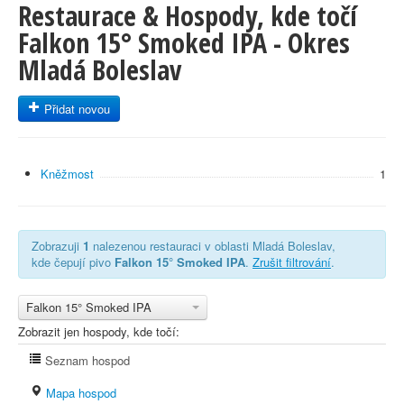
Restaurace & Hospody, kde točí
Falkon 15° Smoked IPA - Okres
Mladá Boleslav
Přidat novou
Kněžmost
1
Zobrazuji
1
nalezenou restauraci v oblasti Mladá Boleslav,
kde čepují pivo
Falkon 15° Smoked IPA
.
Zrušit filtrování
.
Falkon 15° Smoked IPA
Zobrazit jen hospody, kde točí:
Seznam hospod
Mapa hospod