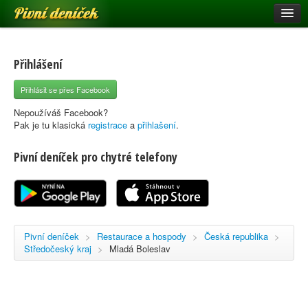
Pivní deníček
Restaurace a hospody
Pivní mapa
Přihlášení
Pivní značky
Přihlásit se přes Facebook
Nápověda
Nepoužíváš Facebook?
Pak je tu klasická
registrace
a
přihlašení
.
Pivní deníček pro chytré telefony
Přihlásit se
Registrace
Pivní deníček
>
Restaurace a hospody
>
Česká republika
>
Středočeský kraj
>
Mladá Boleslav