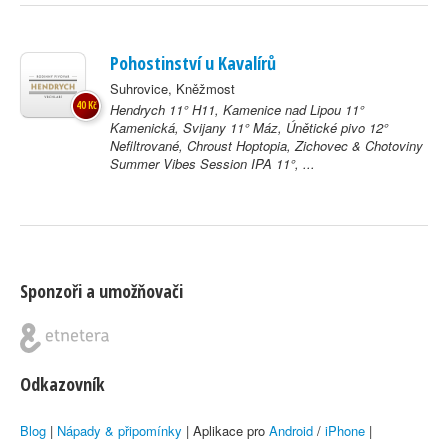
Pohostinství u Kavalírů
Suhrovice, Kněžmost
40 Kč
Hendrych 11° H11, Kamenice nad Lipou 11°
Kamenická, Svijany 11° Máz, Únětické pivo 12°
Nefiltrované, Chroust Hoptopia, Zichovec & Chotoviny
Summer Vibes Session IPA 11°, ...
Sponzoři a umožňovači
Odkazovník
Blog
|
Nápady & připomínky
| Aplikace pro
Android
/
iPhone
|