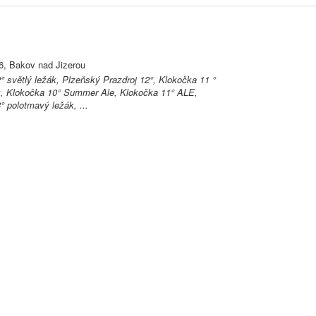
6, Bakov nad Jizerou
° světlý ležák, Plzeňský Prazdroj 12°, Klokočka 11 °
k, Klokočka 10° Summer Ale, Klokočka 11° ALE,
° polotmavý ležák, ...