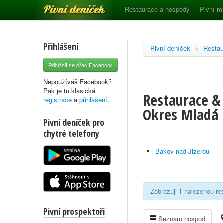
Pivní deníček
Restaurace a hospody
Pivní m
Přihlášení
Pivní deníček
>
Restau
Přihlásit se přes Facebook
Nepoužíváš Facebook?
Pak je tu klasická
Restaurace & 
registrace
a
přihlašení
.
Okres Mladá 
Pivní deníček pro
chytré telefony
Bakov nad Jizerou
Zobrazuji
1
nalezenou res
Pivní prospektoři
Seznam hospod