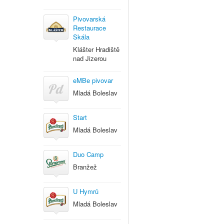
Pivovarská
Restaurace
Skála
Klášter Hradiště
nad Jizerou
eMBe pivovar
Mladá Boleslav
Start
Mladá Boleslav
Duo Camp
Branžež
U Hymrů
Mladá Boleslav