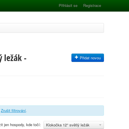
Přihlásit se
Registrace
 ležák -
Přidat novou
.
Zrušit filtrování
.
it jen hospody, kde točí:
Klokočka 12° světlý ležák