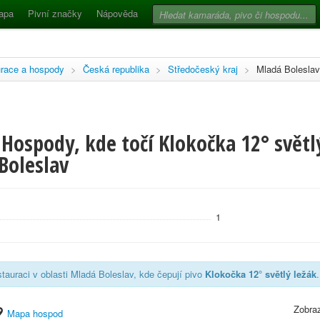
apa
Pivní značky
Nápověda
race a hospody
>
Česká republika
>
Středočeský kraj
>
Mladá Boleslav
Hospody, kde točí Klokočka 12° světlý
Boleslav
1
tauraci v oblasti Mladá Boleslav, kde čepují pivo
Klokočka 12° světlý ležák
Zobraz
Mapa hospod