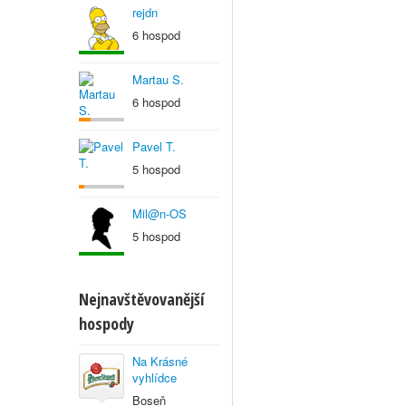
rejdn
6 hospod
Martau S.
6 hospod
Pavel T.
5 hospod
Mil@n-OS
5 hospod
Nejnavštěvovanější
hospody
Na Krásné
vyhlídce
Boseň