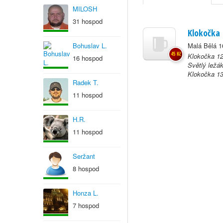
MILOSH
31 hospod
Klokočka
Bohuslav L.
Malá Bělá 1
45 Kč
Klokočka 12
16 hospod
Světlý ležá
Klokočka 13
Radek T.
11 hospod
H.R.
11 hospod
Seržant
8 hospod
Honza L.
7 hospod