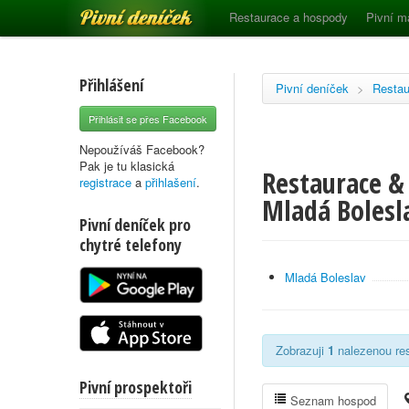
Pivní deníček
Restaurace a hospody
Pivní m
Přihlášení
Pivní deníček
>
Restau
Přihlásit se přes Facebook
Nepoužíváš Facebook?
Pak je tu klasická
Restaurace & 
registrace
a
přihlašení
.
Mladá Bolesl
Pivní deníček pro
chytré telefony
Mladá Boleslav
Zobrazuji
1
nalezenou res
Pivní prospektoři
Seznam hospod