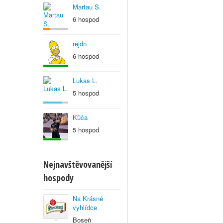
Martau S.
6 hospod
rejdn
6 hospod
Lukas L.
5 hospod
Kůča
5 hospod
Nejnavštěvovanější
hospody
Na Krásné
vyhlídce
Boseň