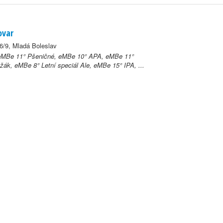
ovar
46/9, Mladá Boleslav
eMBe 11° Pšeničné, eMBe 10° APA, eMBe 11°
ežák, eMBe 8° Letní speciál Ale, eMBe 15° IPA, ...