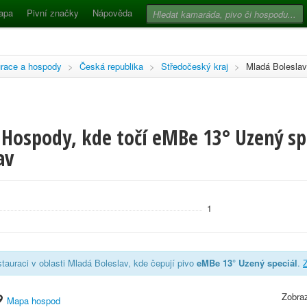
apa
Pivní značky
Nápověda
race a hospody
>
Česká republika
>
Středočeský kraj
>
Mladá Boleslav
Hospody, kde točí eMBe 13° Uzený spe
av
1
tauraci v oblasti Mladá Boleslav, kde čepují pivo
eMBe 13° Uzený speciál
.
Z
Zobraz
Mapa hospod