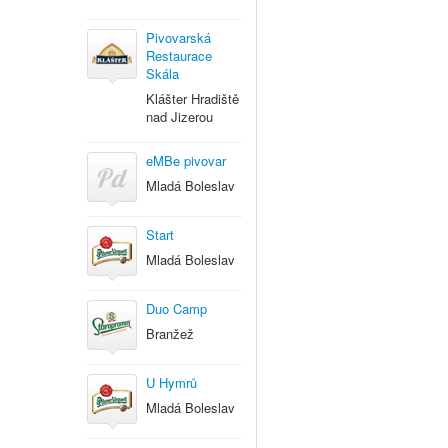
Pivovarská
Restaurace
Skála
Klášter Hradiště
nad Jizerou
eMBe pivovar
Mladá Boleslav
Start
Mladá Boleslav
Duo Camp
Branžež
U Hymrů
Mladá Boleslav