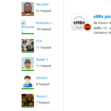
MILOSH
31 hospod
eMBe piv
Bohuslav L.
Na Klenici 
58 Kč
eMBe 12°, 
16 hospod
Jantarový l
H.R.
11 hospod
Radek T.
11 hospod
Seržant
8 hospod
Honza L.
7 hospod