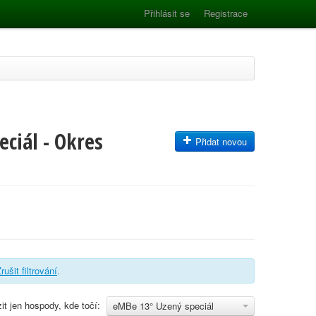
Přihlásit se
Registrace
ciál - Okres
Přidat novou
rušit filtrování
.
it jen hospody, kde točí:
eMBe 13° Uzený speciál