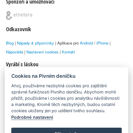
Sponzoři a umožňovači
Odkazovník
Blog
|
Nápady & připomínky
| Aplikace pro
Android
/
iPhone
|
Nápověda
|
Nastavení cookies
|
Kontakt
Vyrábí s láskou
Cookies na Pivním deníčku
© 2010–2026 by
Lukáš Zeman
aka Emka
Ahoj, používáme nezbytná cookies pro zajištění
Máme rádi
správné funkčnosti Pivního deníčku. Abychom mohli
přežít, používáme i cookies pro analytiku návštěvnosti
a marketing. Kromě těch nezbytných, budou ostatní
Pivní.info
cookies uloženy jen po udělení tvého souhlasu.
Podrobné nastavení
Poznámka pod čarou