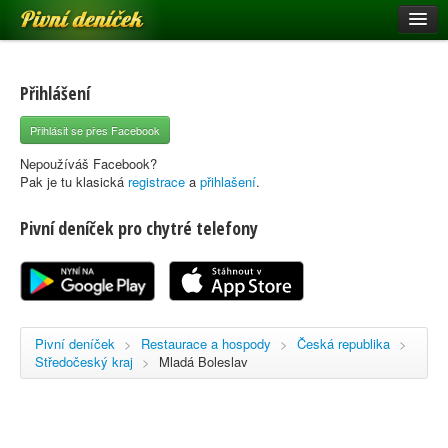
Pivní deníček
Restaurace a hospody
Pivní mapa
Přihlášení
Pivní značky
Přihlásit se přes Facebook
Nápověda
Nepoužíváš Facebook?
Pak je tu klasická
registrace
a
přihlašení
.
Pivní deníček pro chytré telefony
Přihlásit se
Registrace
Pivní deníček
>
Restaurace a hospody
>
Česká republika
>
Středočeský kraj
>
Mladá Boleslav