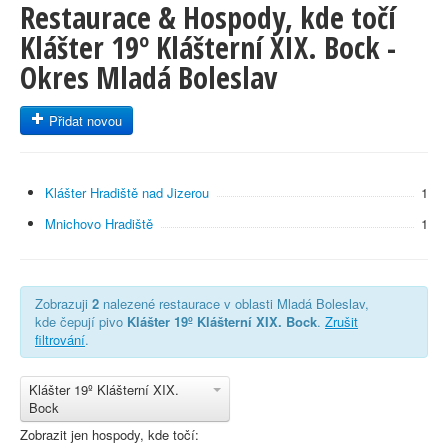
Restaurace & Hospody, kde točí
Klášter 19º Klášterní XIX. Bock -
Okres Mladá Boleslav
Přidat novou
Klášter Hradiště nad Jizerou
1
Mnichovo Hradiště
1
Zobrazuji
2
nalezené restaurace v oblasti Mladá Boleslav,
kde čepují pivo
Klášter 19º Klášterní XIX. Bock
.
Zrušit
filtrování
.
Klášter 19º Klášterní XIX.
Bock
Zobrazit jen hospody, kde točí: