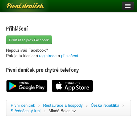
Pivní deníček
Restaurace a hospody
Pivní mapa
Přihlášení
Pivní značky
Přihlásit se přes Facebook
Nápověda
Nepoužíváš Facebook?
Pak je tu klasická
registrace
a
přihlašení
.
Pivní deníček pro chytré telefony
Přihlásit se
Registrace
Pivní deníček
>
Restaurace a hospody
>
Česká republika
>
Středočeský kraj
>
Mladá Boleslav