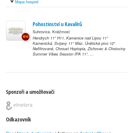
Mapa hospod
Pohostinství u Kavalírů
Suhrovice, Kněžmost
40 Kč
Hendrych 11° H11, Kamenice nad Lipou 11°
Kamenická, Svijany 11° Máz, Únětické pivo 12°
Nefiltrované, Chroust Hoptopia, Zichovec & Chotoviny
Summer Vibes Session IPA 11°, ...
Sponzoři a umožňovači
Odkazovník